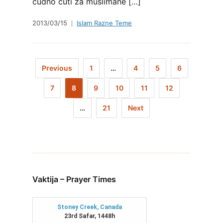
čudno čuti za muslimane […]
2013/03/15
Islam Razne Teme
Previous
1
…
4
5
6
7
8
9
10
11
12
…
21
Next
Vaktija – Prayer Times