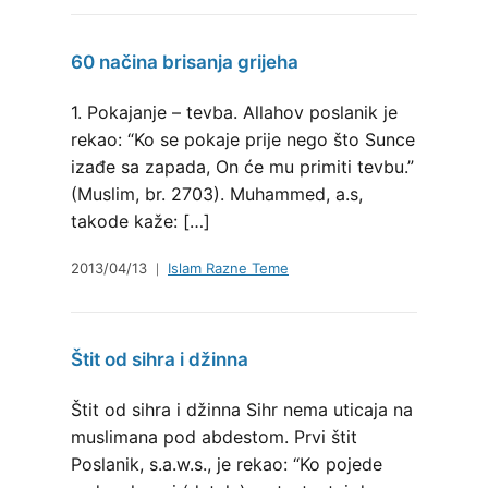
60 načina brisanja grijeha
1. Pokajanje – tevba. Allahov poslanik je
rekao: “Ko se pokaje prije nego što Sunce
izađe sa zapada, On će mu primiti tevbu.”
(Muslim, br. 2703). Muhammed, a.s,
takode kaže: […]
2013/04/13
Islam Razne Teme
Štit od sihra i džinna
Štit od sihra i džinna Sihr nema uticaja na
muslimana pod abdestom. Prvi štit
Poslanik, s.a.w.s., je rekao: “Ko pojede