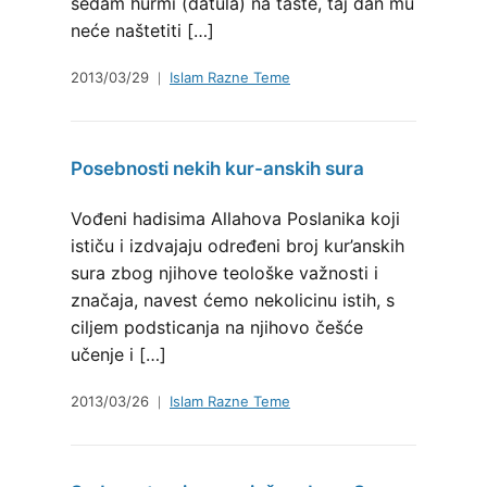
sedam hurmi (datula) na taste, taj dan mu
neće naštetiti […]
2013/03/29
Islam Razne Teme
Posebnosti nekih kur-anskih sura
Vođeni hadisima Allahova Poslanika koji
ističu i izdvajaju određeni broj kur’anskih
sura zbog njihove teološke važnosti i
značaja, navest ćemo nekolicinu istih, s
ciljem podsticanja na njihovo češće
učenje i […]
2013/03/26
Islam Razne Teme