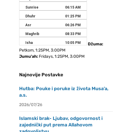
Džuma:
Petkom, 1:25PM, 3:00PM
Jumu'ah:
Fridays, 1:25PM, 3:00PM
Najnovije Postavke
Hutba: Pouke i poruke iz života Musa’a,
a.s.
2026/07/26
Islamski brak- Ljubav, odgovornost i
zajednički put prema Allahovom
zadovoljstvu