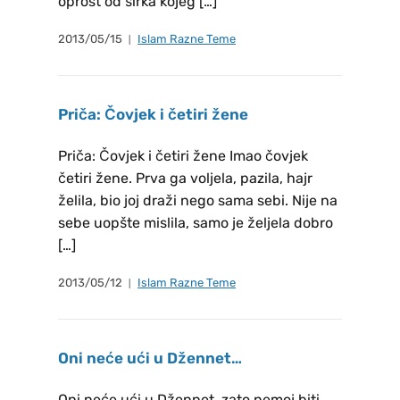
oprost od širka kojeg […]
2013/05/15
Islam Razne Teme
Priča: Čovjek i četiri žene
Priča: Čovjek i četiri žene Imao čovjek
četiri žene. Prva ga voljela, pazila, hajr
želila, bio joj draži nego sama sebi. Nije na
sebe uopšte mislila, samo je željela dobro
[…]
2013/05/12
Islam Razne Teme
Oni neće ući u Džennet…
Oni neće ući u Džennet, zato nemoj biti