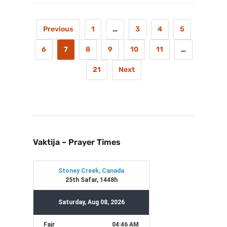
Previous
1
…
3
4
5
6
7
8
9
10
11
…
21
Next
Vaktija – Prayer Times