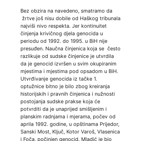
Bez obzira na navedeno, smatramo da
žrtve još nisu dobile od Haškog tribunala
najviši nivo respekta. Jer kontinuitet
činjenja krivičnog djela genocida u
periodu od 1992. do 1995. u BiH nije
presuđen. Naučna činjenica koja se često
razlikuje od sudske činjenice je utvrdila
da je genocid izvršen u svim okupiranim
mjestima i mjestima pod opsadom u BiH.
Utvrđivanje genocida iz tačke 1.
optužnice bitno je bilo zbog kreiranja
historijskih i pravnih činjenica i nužnosti
postojanja sudske prakse koja će
potvrditi da je unaprijed smišljenim i
planskim radnjama i mjerama, počev od
aprila 1992. godine, u opštinama Prijedor,
Sanski Most, Ključ, Kotor Varoš, Vlasenica
i Foča, počinjen genocid. Mladić je bio