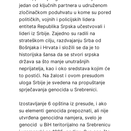
jedan od ključnih partnera u udruženom
zločinačkom poduhvatu u kome su pored
političkih, vojnih i policijskih lidera
entiteta Republika Srpska učestvovali i
lideri iz Srbije. Zajedno su radili na
strateškom cilju, razdvajanju Srba od
Bošnjaka i Hrvata i složili se da je to
historijska šansa da se stvori srpska
država sa što manje unutrašnjih
neprijatelja, kao i oko sredstava kojim će
to postići. Na žalost i ovom presudom
uloga Srbije je svedena na propuštanje
sprječavanja genocida u Srebrenici.
Izostavljanje 6 opština iz presude, i ako
su elementi genocida prepoznati, ali nije
utvrđena genocidna namjera, svelo je
genocid u BiH teritorijalno na Srebrenicu