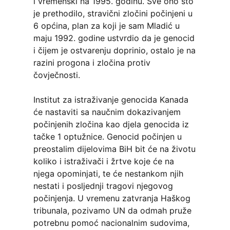
i vremenski na 1995. godinu. Sve ono što
je prethodilo, stravični zločini počinjeni u
6 općina, plan za koji je sam Mladić u
maju 1992. godine ustvrdio da je genocid
i čijem je ostvarenju doprinio, ostalo je na
razini progona i zločina protiv
čovječnosti.
Institut za istraživanje genocida Kanada
će nastaviti sa naučnim dokazivanjem
počinjenih zločina kao djela genocida iz
tačke 1 optužnice. Genocid počinjen u
preostalim dijelovima BiH bit će na životu
koliko i istraživači i žrtve koje će na
njega opominjati, te će nestankom njih
nestati i posljednji tragovi njegovog
počinjenja. U vremenu zatvranja Haškog
tribunala, pozivamo UN da odmah pruže
potrebnu pomoć nacionalnim sudovima,