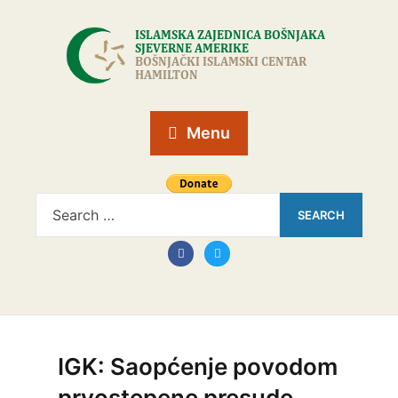
Menu
IGK: Saopćenje povodom
prvostepene presude