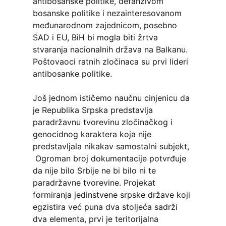
antibosanske politike, defanzivom
bosanske politike i nezainteresovanom
međunarodnom zajednicom, posebno
SAD i EU, BiH bi mogla biti žrtva
stvaranja nacionalnih država na Balkanu.
Poštovaoci ratnih zločinaca su prvi lideri
antibosanke politike.
Još jednom ističemo naučnu cinjenicu da
je Republika Srpska predstavlja
paradržavnu tvorevinu zločinačkog i
genocidnog karaktera koja nije
predstavljala nikakav samostalni subjekt,
Ogroman broj dokumentacije potvrđuje
da nije bilo Srbije ne bi bilo ni te
paradržavne tvorevine. Projekat
formiranja jedinstvene srpske države koji
egzistira već puna dva stoljeća sadrži
dva elementa, prvi je teritorijalna