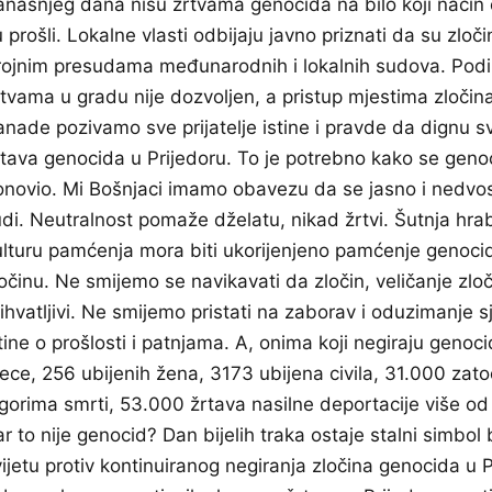
anašnjeg dana nisu žrtvama genocida na bilo koji način o
 prošli. Lokalne vlasti odbijaju javno priznati da su zloči
rojnim presudama međunarodnih i lokalnih sudova. Podi
rtvama u gradu nije dozvoljen, a pristup mjestima zloč
nade pozivamo sve prijatelje istine i pravde da dignu svo
rtava genocida u Prijedoru. To je potrebno kako se genoc
onovio. Mi Bošnjaci imamo obavezu da se jasno i nedvos
udi. Neutralnost pomaže dželatu, nikad žrtvi. Šutnja hrab
ulturu pamćenja mora biti ukorijenjeno pamćenje genocid
očinu. Ne smijemo se navikavati da zločin, veličanje zloči
ihvatljivi. Ne smijemo pristati na zaborav i oduzimanje sje
tine o prošlosti i patnjama. A, onima koji negiraju genoc
jece, 256 ubijenih žena, 3173 ubijena civila, 31.000 zat
ogorima smrti, 53.000 žrtava nasilne deportacije više od
r to nije genocid? Dan bijelih traka ostaje stalni simbol b
ijetu protiv kontinuiranog negiranja zločina genocida u Pr