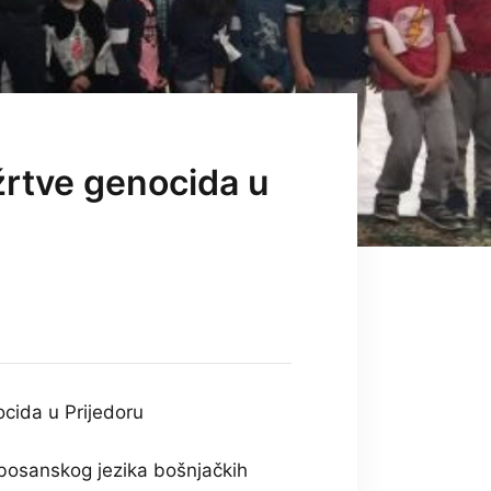
 žrtve genocida u
ocida u Prijedoru
 bosanskog jezika bošnjačkih