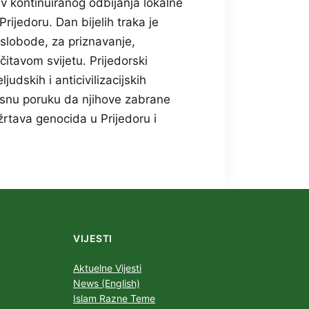
v kontinuiranog odbijanja lokalne
rijedoru. Dan bijelih traka je
 slobode, za priznavanje,
čitavom svijetu. Prijedorski
judskih i anticivilizacijskih
asnu poruku da njihove zabrane
žrtava genocida u Prijedoru i
VIJESTI
Aktuelne Vijesti
News (English)
Islam Razne Teme