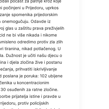
dali počast za patnje kroz koje
ni počinjeni u Prijedoru, uprkos
zanje spomenika prijedorskim
ina onemogučuju. Odavde iz
j glas u zaštitu prava preživjelih
id ne bi više nikada i nikome
misleno odredimo protiv zla zlih
ri tiranina, nikad potlačenog. U
a. Dužnost je učiti našu djecu o
na i djela zločina žive i postanu
ćanja, prihvatiti iskrivljivanje
id poslana je poruka: 102 ubijene
očenika u koncentracionim
 30 osuđenih za ratne zločine.
orbe prijatelja istine i pravde u
ijedoru, protiv policijskih