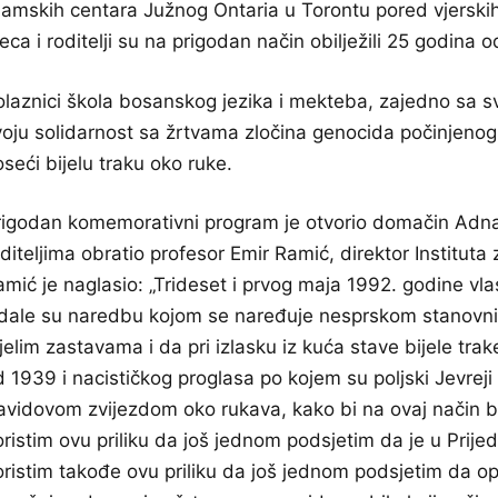
lamskih centara Južnog Ontaria u Torontu pored vjerskih,
eca i roditelji su na prigodan način obilježili 25 godina
olaznici škola bosanskog jezika i mekteba, zajedno sa sv
oju solidarnost sa žrtvama zločina genocida počinjenog u
seći bijelu traku oko ruke.
rigodan komemorativni program je otvorio domačin Adnan 
diteljima obratio profesor Emir Ramić, direktor Institut
mić je naglasio: „Trideset i prvog maja 1992. godine vla
zdale su naredbu kojom se naređuje nesprskom stanovnis
jelim zastavama i da pri izlasku iz kuća stave bijele trak
 1939 i nacističkog proglasa po kojem su poljski Jevreji
vidovom zvijezdom oko rukava, kako bi na ovaj način bili
ristim ovu priliku da još jednom podsjetim da je u Prije
ristim takođe ovu priliku da još jednom podsjetim da opš