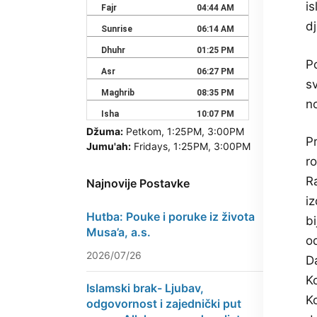
is
dj
P
sv
no
Džuma:
Petkom, 1:25PM, 3:00PM
P
Jumu'ah:
Fridays, 1:25PM, 3:00PM
ro
Ra
Najnovije Postavke
i
Hutba: Pouke i poruke iz života
bi
Musa’a, a.s.
od
2026/07/26
Da
Ko
Islamski brak- Ljubav,
Ko
odgovornost i zajednički put