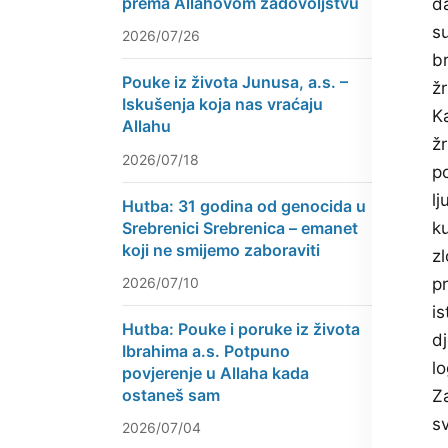
prema Allahovom zadovoljstvu
d
su
2026/07/26
b
Pouke iz života Junusa, a.s. –
ž
Iskušenja koja nas vraćaju
Ka
Allahu
ž
2026/07/18
p
lj
Hutba: 31 godina od genocida u
Srebrenici Srebrenica – emanet
k
koji ne smijemo zaboraviti
zl
2026/07/10
pr
is
Hutba: Pouke i poruke iz života
d
Ibrahima a.s. Potpuno
l
povjerenje u Allaha kada
ostaneš sam
Za
sv
2026/07/04