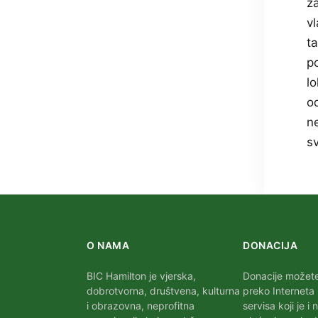
z
vl
ta
po
lo
o
ne
s
O NAMA
DONACIJA
BIC Hamilton je vjerska,
Donacije možete 
dobrotvorna, društvena, kulturna
preko Interneta
i obrazovna, neprofitna
servisa koji je i 