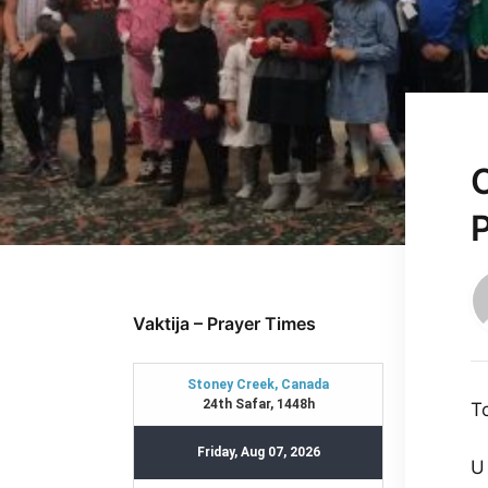
O
P
Vaktija – Prayer Times
T
U