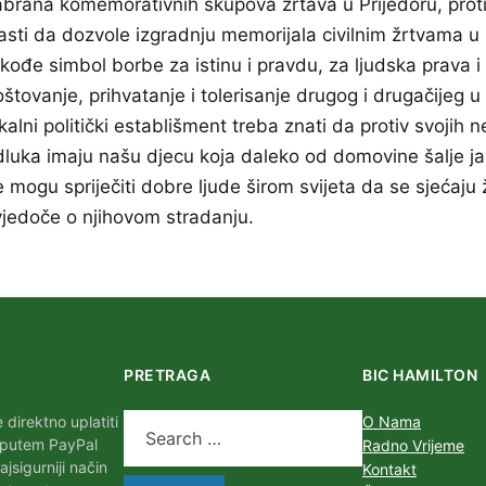
abrana komemorativnih skupova žrtava u Prijedoru, proti
asti da dozvole izgradnju memorijala civilnim žrtvama u P
kođe simbol borbe za istinu i pravdu, za ljudska prava i
štovanje, prihvatanje i tolerisanje drugog i drugačijeg u 
kalni politički establišment treba znati da protiv svojih nel
dluka imaju našu djecu koja daleko od domovine šalje j
 mogu spriječiti dobre ljude širom svijeta da se sjećaju 
vjedoče o njihovom stradanju.
PRETRAGA
BIC HAMILTON
direktno uplatiti
O Nama
 putem PayPal
Radno Vrijeme
najsigurniji način
Kontakt