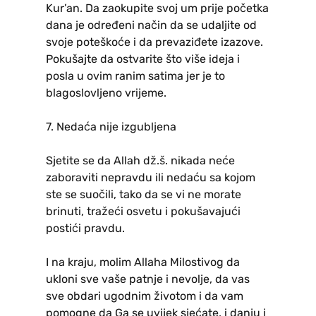
Kur’an. Da zaokupite svoj um prije početka
dana je određeni način da se udaljite od
svoje poteškoće i da prevaziđete izazove.
Pokušajte da ostvarite što više ideja i
posla u ovim ranim satima jer je to
blagoslovljeno vrijeme.
7. Nedaća nije izgubljena
Sjetite se da Allah dž.š. nikada neće
zaboraviti nepravdu ili nedaću sa kojom
ste se suočili, tako da se vi ne morate
brinuti, tražeći osvetu i pokušavajući
postići pravdu.
I na kraju, molim Allaha Milostivog da
ukloni sve vaše patnje i nevolje, da vas
sve obdari ugodnim životom i da vam
pomogne da Ga se uvijek sjećate, i danju i