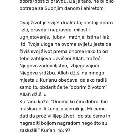
dobiti/postići pravdu. Da je tako, ne bi bilo
potrebe za Sudnjim danom i ahiretom.
Ovaj život je svijet dualiteta; postoji dobro
i zlo, pravda i nepravda, milost i
ugnjetavanje, ljubav i mržnja, istina i laž
itd. Tvoja uloga na ovome svijetu jeste da
živiš svoj život prema onome kako to od
tebe zahtijeva Uzvišeni Allah, tražeći
Njegovo zadovoljstvo, izbjegavajući
Njegovu srdžbu. Allah dž.š. na mnogo
mjesta u Kur’anu obećava, da ako radiš
samo to, obdarit će te “dobrim životom”.
Allah dž.š. u
Kur’anu kaže: “Onome ko čini dobro, bio
muškarac ili žena, a vjernik je, Mi ćemo
dati da proživi lijep život i doista ćemo ih
nagraditi boljom nagradom nego što su
zaslužili.” Kur’an, 16: 97