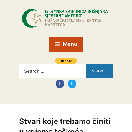
Menu
Stvari koje trebamo činiti
u vrijeme teškoća