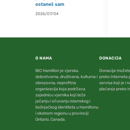
ostaneš sam
2026/07/04
O NAMA
DONACIJA
BIC Hamilton je vjerska,
Donacije možete 
dobrotvorna, društvena, kulturna i
preko Interneta
obrazovna, neprofitna
servisa koji je i 
organizacija koja podržava
plaćanja preko I
zajednicu vjernika koji teže
jačanju i očuvanju islamskog i
bošnjačkog identiteta u Hamiltonu
i okolnom regionu u provinciji
Ontario, Canada.