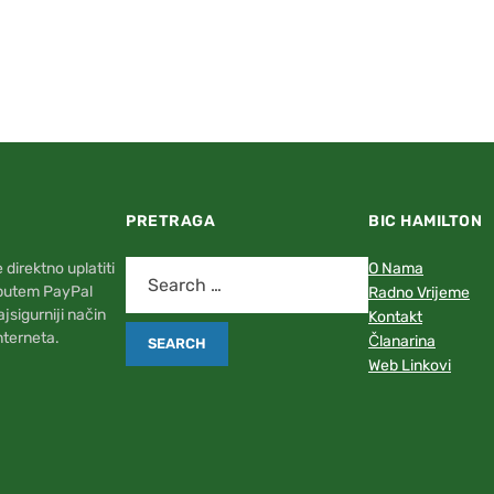
PRETRAGA
BIC HAMILTON
direktno uplatiti
O Nama
 putem PayPal
Radno Vrijeme
najsigurniji način
Kontakt
nterneta.
Članarina
Web Linkovi