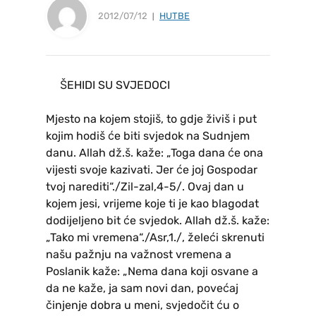
2012/07/12
HUTBE
ŠEHIDI SU SVJEDOCI
Mjesto na kojem stojiš, to gdje živiš i put
kojim hodiš će biti svjedok na Sudnjem
danu. Allah dž.š. kaže: „Toga dana će ona
vijesti svoje kazivati. Jer će joj Gospodar
tvoj narediti“./Zil-zal,4-5/. Ovaj dan u
kojem jesi, vrijeme koje ti je kao blagodat
dodijeljeno bit će svjedok. Allah dž.š. kaže:
„Tako mi vremena“./Asr,1./, želeći skrenuti
našu pažnju na važnost vremena a
Poslanik kaže: „Nema dana koji osvane a
da ne kaže, ja sam novi dan, povećaj
činjenje dobra u meni, svjedočit ću o