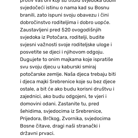
protiv vas oni koji su titulu svjedoka dobili
svjedočeći istinu o nama kad su Bosnu
branili, zato ispuni svoju obavezu i čini
dobročinstvo roditeljima i dobro uopće.
Zaustavljeni pred 520 ovogodišnjih
svjedoka iz Potočara, roditelji, budite
svjesni važnosti svoje roditeljske uloge i
posvetite se djeci i njihovom odgoju.
Dugujete to onim majkama koje ispratiše
svu svoju djecu u kaburski smiraj
potočarske zemlje. Naša djeca trebaju biti
i djeca majki Srebrenice koje su bez djece
ostale, a bit će ako budu korisni društvu i
zajednici, ako budu odgojeni, te vjeri i
domovini odani. Zastanite tu, pred
šehidima, svjedocima iz Srebrenice,
Prijedora, Brčkog, Zvornika, svjedocima
Bosne čitave, dragi naši stranački i
državni prvaci.