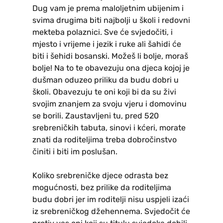
Dug vam je prema maloljetnim ubijenim i
svima drugima biti najbolji u školi i redovni
mekteba polaznici. Sve će svjedočiti, i
mjesto i vrijeme i jezik i ruke ali šahidi će
biti i šehidi bosanski. Možeš li bolje, moraš
bolje! Na to te obavezuju ona djeca kojoj je
dušman oduzeo priliku da budu dobri u
školi. Obavezuju te oni koji bi da su živi
svojim znanjem za svoju vjeru i domovinu
se borili. Zaustavljeni tu, pred 520
srebreničkih tabuta, sinovi i kćeri, morate
znati da roditeljima treba dobročinstvo
činiti i biti im poslušan.
Koliko srebreničke djece odrasta bez
mogućnosti, bez prilike da roditeljima
budu dobri jer im roditelji nisu uspjeli izaći
iz srebreničkog džehennema. Svjedočit će