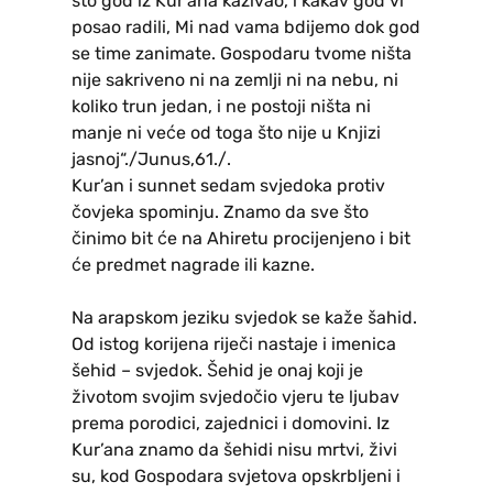
što god iz Kur’ana kazivao, i kakav god vi
posao radili, Mi nad vama bdijemo dok god
se time zanimate. Gospodaru tvome ništa
nije sakriveno ni na zemlji ni na nebu, ni
koliko trun jedan, i ne postoji ništa ni
manje ni veće od toga što nije u Knjizi
jasnoj“./Junus,61./.
Kur’an i sunnet sedam svjedoka protiv
čovjeka spominju. Znamo da sve što
činimo bit će na Ahiretu procijenjeno i bit
će predmet nagrade ili kazne.
Na arapskom jeziku svjedok se kaže šahid.
Od istog korijena riječi nastaje i imenica
šehid – svjedok. Šehid je onaj koji je
životom svojim svjedočio vjeru te ljubav
prema porodici, zajednici i domovini. Iz
Kur’ana znamo da šehidi nisu mrtvi, živi
su, kod Gospodara svjetova opskrbljeni i