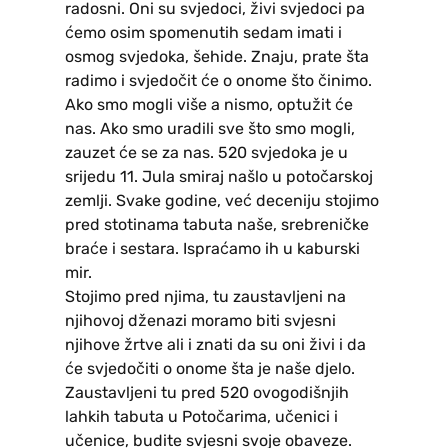
radosni. Oni su svjedoci, živi svjedoci pa
ćemo osim spomenutih sedam imati i
osmog svjedoka, šehide. Znaju, prate šta
radimo i svjedočit će o onome što činimo.
Ako smo mogli više a nismo, optužit će
nas. Ako smo uradili sve što smo mogli,
zauzet će se za nas. 520 svjedoka je u
srijedu 11. Jula smiraj našlo u potočarskoj
zemlji. Svake godine, već deceniju stojimo
pred stotinama tabuta naše, srebreničke
braće i sestara. Ispraćamo ih u kaburski
mir.
Stojimo pred njima, tu zaustavljeni na
njihovoj dženazi moramo biti svjesni
njihove žrtve ali i znati da su oni živi i da
će svjedočiti o onome šta je naše djelo.
Zaustavljeni tu pred 520 ovogodišnjih
lahkih tabuta u Potočarima, učenici i
učenice, budite svjesni svoje obaveze.