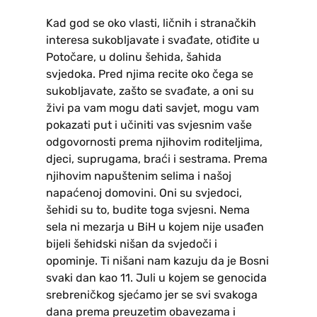
Kad god se oko vlasti, ličnih i stranačkih
interesa sukobljavate i svađate, otiđite u
Potočare, u dolinu šehida, šahida
svjedoka. Pred njima recite oko čega se
sukobljavate, zašto se svađate, a oni su
živi pa vam mogu dati savjet, mogu vam
pokazati put i učiniti vas svjesnim vaše
odgovornosti prema njihovim roditeljima,
djeci, suprugama, braći i sestrama. Prema
njihovim napuštenim selima i našoj
napaćenoj domovini. Oni su svjedoci,
šehidi su to, budite toga svjesni. Nema
sela ni mezarja u BiH u kojem nije usađen
bijeli šehidski nišan da svjedoči i
opominje. Ti nišani nam kazuju da je Bosni
svaki dan kao 11. Juli u kojem se genocida
srebreničkog sjećamo jer se svi svakoga
dana prema preuzetim obavezama i