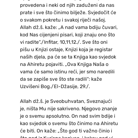
provedena i neki od njih zaduženi da nas
prate i sve što činimo bilježe. Svjedočit će
o svakom pokretu i svakoj riječi našoj.
Allah dž.š. kaže: „A nad vama bdiju čuvari,
kod Nas cijenjeni pisari, koji znaju ono što
vi radite“./Infitar, 10,11,12./. Sve što oni
pišu u Knjizi ostaje, Knjizi koja je registar
naših djela, pa će se ta Knjiga kao svjedok
na Ahiretu pojaviti. „Ova Knjiga Naša o
vama će samo istinu reći, jer smo naredili
da se zapiše sve što ste radili“: kaže
Uzvišeni Bog./El-Džasije, 29./.
Allah dž.š. je Sveobuhvatan, Sveznajući
je, ništa Mu nije sakriveno. Njegovo znanje
je o svemu apsolutno. On nad svim bdije i
kao svjedok o svemu što činimo na Ahiretu
će biti. On kaže: „Što god ti važno činio i