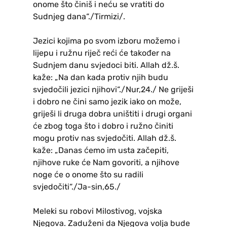
onome što činiš i neću se vratiti do
Sudnjeg dana“./Tirmizi/.
Jezici kojima po svom izboru možemo i
lijepu i ružnu riječ reći će također na
Sudnjem danu svjedoci biti. Allah dž.š.
kaže: „Na dan kada protiv njih budu
svjedočili jezici njihovi“./Nur,24./ Ne griješi
i dobro ne čini samo jezik iako on može,
griješi li druga dobra uništiti i drugi organi
će zbog toga što i dobro i ružno činiti
mogu protiv nas svjedočiti. Allah dž.š.
kaže: „Danas ćemo im usta začepiti,
njihove ruke će Nam govoriti, a njihove
noge će o onome što su radili
svjedočiti“./Ja-sin,65./
Meleki su robovi Milostivog, vojska
Njegova. Zaduženi da Njegova volja bude