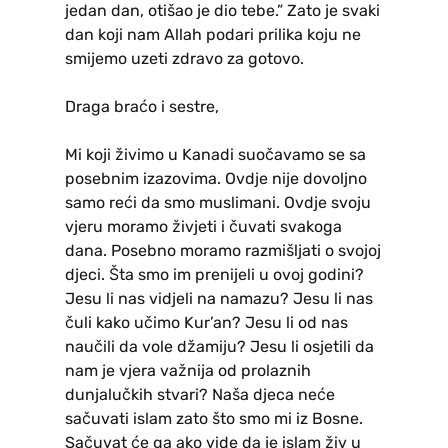
jedan dan, otišao je dio tebe.” Zato je svaki
dan koji nam Allah podari prilika koju ne
smijemo uzeti zdravo za gotovo.
Draga braćo i sestre,
Mi koji živimo u Kanadi suočavamo se sa
posebnim izazovima. Ovdje nije dovoljno
samo reći da smo muslimani. Ovdje svoju
vjeru moramo živjeti i čuvati svakoga
dana. Posebno moramo razmišljati o svojoj
djeci. Šta smo im prenijeli u ovoj godini?
Jesu li nas vidjeli na namazu? Jesu li nas
čuli kako učimo Kur’an? Jesu li od nas
naučili da vole džamiju? Jesu li osjetili da
nam je vjera važnija od prolaznih
dunjalučkih stvari? Naša djeca neće
sačuvati islam zato što smo mi iz Bosne.
Sačuvat će ga ako vide da je islam živ u