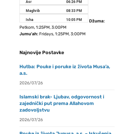
Džuma:
Petkom, 1:25PM, 3:00PM
Jumu'ah:
Fridays, 1:25PM, 3:00PM
Najnovije Postavke
Hutba: Pouke i poruke iz života Musa’a,
a.s.
2026/07/26
Islamski brak- Ljubav, odgovornost i
zajednički put prema Allahovom
zadovoljstvu
2026/07/26
Pouke iz života Junusa, a.s. – Iskušenja