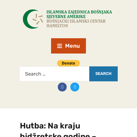
Menu
Hutba: Na kraju
hidžretske godine –