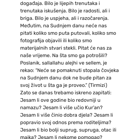
događaja. Bilo je lijepih trenutaka i
trenutaka iskušenja. Bilo je radosti, ali i
briga. Bilo je uspjeha, ali i razočarenja.
Međutim, na Sudnjem danu neće nas
pitati koliko smo puta putovali, koliko smo
fotografija objavili ili koliko smo
materijalnih stvari stekli. Pitat će nas za
naše vrijeme. Na šta smo ga potrošili?
Poslanik, sallallahu alejhi ve sellem, je
rekao: “Neće se pomaknuti stopala čovjeka
na Sudnjem danu dok ne bude pitan za
svoj život u šta ga je proveo.” (Tirmizi)
Zato se danas trebamo iskreno zapitati:
Jesam li ove godine bio redovniji u
namazu? Jesam li više učio Kur’an?
Jesam li više činio dobra djela? Jesam li
popravio svoj odnos prema roditeljima?
Jesam li bio bolji suprug, supruga, otac ili
majka? Jesam li nekome pomogao?