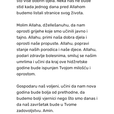
što više dobrih djela. Neka nas ne bude
stid kada jednog dana pred Allahom
budemo listali stranice svog života.
Molim Allaha, džellešanuhu, da nam
oprosti grijehe koje smo učinili javno i
tajno. Allahu, primi naša dobra djela i
oprosti naše propuste. Allahu, popravi
stanje naših porodica i naše djece. Allahu,
podari zdravlje bolesnima, smiluj se našim
umrlima i učini da kraj ove hidžretske
godine bude ispunjen Tvojom milošću i
oprostom.
Gospodaru naš voljeni, učini da nam nova
godina bude bolja od prethodne, da
budemo bolji vjernici nego što smo danas i
da naš završetak bude u Tvome
zadovoljstvu. Amin.