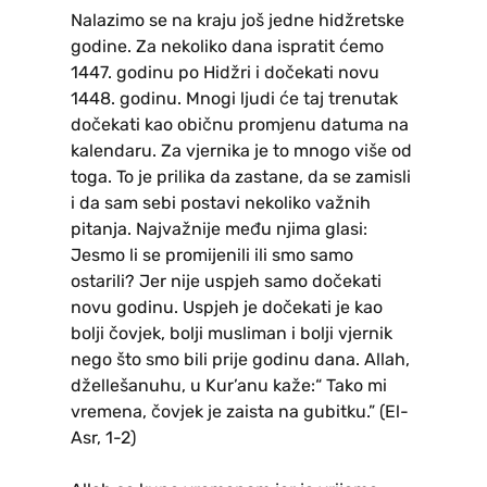
Nalazimo se na kraju još jedne hidžretske
godine. Za nekoliko dana ispratit ćemo
1447. godinu po Hidžri i dočekati novu
1448. godinu. Mnogi ljudi će taj trenutak
dočekati kao običnu promjenu datuma na
kalendaru. Za vjernika je to mnogo više od
toga. To je prilika da zastane, da se zamisli
i da sam sebi postavi nekoliko važnih
pitanja. Najvažnije među njima glasi:
Jesmo li se promijenili ili smo samo
ostarili? Jer nije uspjeh samo dočekati
novu godinu. Uspjeh je dočekati je kao
bolji čovjek, bolji musliman i bolji vjernik
nego što smo bili prije godinu dana. Allah,
džellešanuhu, u Kur’anu kaže:“ Tako mi
vremena, čovjek je zaista na gubitku.” (El-
Asr, 1-2)