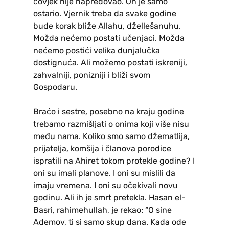
čovjek nije napredovao. On je samo
ostario. Vjernik treba da svake godine
bude korak bliže Allahu, džellešanuhu.
Možda nećemo postati učenjaci. Možda
nećemo postići velika dunjalučka
dostignuća. Ali možemo postati iskreniji,
zahvalniji, ponizniji i bliži svom
Gospodaru.
Braćo i sestre, posebno na kraju godine
trebamo razmišljati o onima koji više nisu
među nama. Koliko smo samo džematlija,
prijatelja, komšija i članova porodice
ispratili na Ahiret tokom protekle godine? I
oni su imali planove. I oni su mislili da
imaju vremena. I oni su očekivali novu
godinu. Ali ih je smrt pretekla. Hasan el-
Basri, rahimehullah, je rekao: “O sine
Ademov, ti si samo skup dana. Kada ode