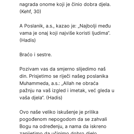
nagrada onome koji je činio dobra djela.
(Kehf, 30)
A Poslanik, a.s., kazao je: „Najbolji među
vama je onaj koji najviše koristi ljudima“.
(Hadis)
Braćo i sestre.
Pozivam vas da smjerno slijedimo naš
din. Prisjetimo se riječi našeg poslanika
Muhammeda, a.s.: „Allah ne obraća
pažnju na vaš izgled i imetak, već gleda u
vaša djela“. (Hadis)
Ovo naše veliko iskušenje je prilika
pogođenom nepogodom da se zahvali
Bogu na određenju, a nama da iskreno
zanijetimo da učinimo dobro djelo.