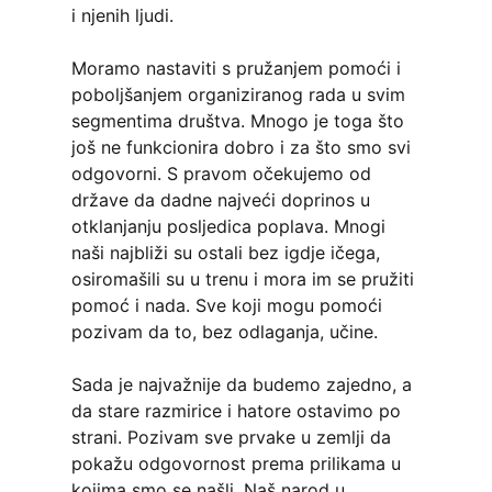
i njenih ljudi.
Moramo nastaviti s pružanjem pomoći i
poboljšanjem organiziranog rada u svim
segmentima društva. Mnogo je toga što
još ne funkcionira dobro i za što smo svi
odgovorni. S pravom očekujemo od
države da dadne najveći doprinos u
otklanjanju posljedica poplava. Mnogi
naši najbliži su ostali bez igdje ičega,
osiromašili su u trenu i mora im se pružiti
pomoć i nada. Sve koji mogu pomoći
pozivam da to, bez odlaganja, učine.
Sada je najvažnije da budemo zajedno, a
da stare razmirice i hatore ostavimo po
strani. Pozivam sve prvake u zemlji da
pokažu odgovornost prema prilikama u
kojima smo se našli. Naš narod u