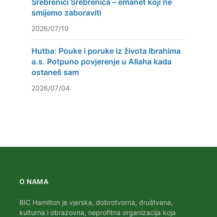
Srebrenici Srebrenica – emanet koji ne
smijemo zaboraviti
2026/07/10
Hutba: Pouke i poruke iz života Ibrahima
a.s. Potpuno povjerenje u Allaha kada
ostaneš sam
2026/07/04
O NAMA
BIC Hamilton je vjerska, dobrotvorna, društvena,
kulturna i obrazovna, neprofitna organizacija koja