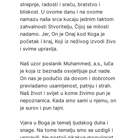
strepnje, radosti i sreću, bratstvo i
bliskost. U ovome danu i na ovome
namazu naša srca kucaju jednim taktom
zahvalnosti Stvoritelju, Čijoj se milosti
nadamo. Jer, On je Onaj kod Koga je
početak i kraj, Koji iz neživog izvodi živo
i svime upravlja.
Naš uzor poslanik Muhammed, a.s., luča
je koja iz beznađa osvjetljuje put nade.
On nas je podučio da dovom i dobrotom
prevladamo usamljenost, patnju i strah.
Naš život i svijet u kome živimo pun je
nepoznanica. Kada smo sami u njemu, on
je surov i pun tajni.
Vjera u Boga je temelj ljudskog duha i
snage. Na tome temelju smo se uzdigli i
uspravili. Ne postoji nikakva mogućnost