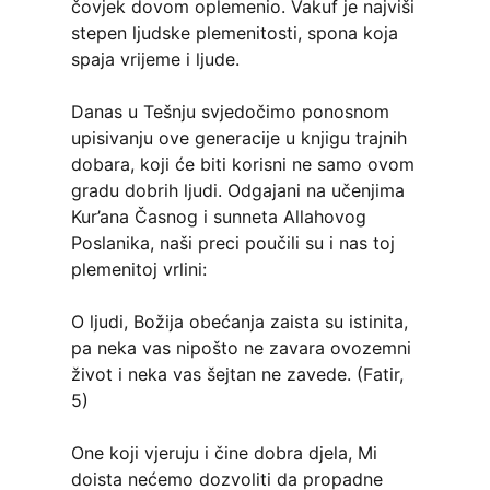
čovjek dovom oplemenio. Vakuf je najviši
stepen ljudske plemenitosti, spona koja
spaja vrijeme i ljude.
Danas u Tešnju svjedočimo ponosnom
upisivanju ove generacije u knjigu trajnih
dobara, koji će biti korisni ne samo ovom
gradu dobrih ljudi. Odgajani na učenjima
Kur’ana Časnog i sunneta Allahovog
Poslanika, naši preci poučili su i nas toj
plemenitoj vrlini:
O ljudi, Božija obećanja zaista su istinita,
pa neka vas nipošto ne zavara ovozemni
život i neka vas šejtan ne zavede. (Fatir,
5)
One koji vjeruju i čine dobra djela, Mi
doista nećemo dozvoliti da propadne