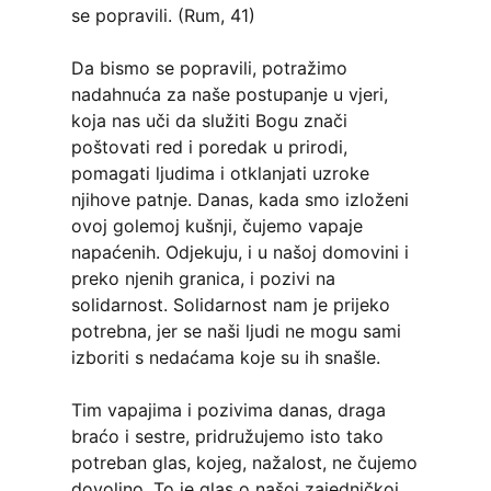
se popravili. (Rum, 41)
Da bismo se popravili, potražimo
nadahnuća za naše postupanje u vjeri,
koja nas uči da služiti Bogu znači
poštovati red i poredak u prirodi,
pomagati ljudima i otklanjati uzroke
njihove patnje. Danas, kada smo izloženi
ovoj golemoj kušnji, čujemo vapaje
napaćenih. Odjekuju, i u našoj domovini i
preko njenih granica, i pozivi na
solidarnost. Solidarnost nam je prijeko
potrebna, jer se naši ljudi ne mogu sami
izboriti s nedaćama koje su ih snašle.
Tim vapajima i pozivima danas, draga
braćo i sestre, pridružujemo isto tako
potreban glas, kojeg, nažalost, ne čujemo
dovoljno. To je glas o našoj zajedničkoj