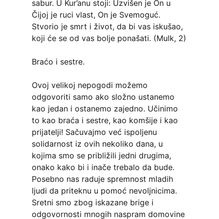
sabur. U Kur’anu stoji: Uzvišen je On u
Čijoj je ruci vlast, On je Svemoguć.
Stvorio je smrt i život, da bi vas iskušao,
koji će se od vas bolje ponašati. (Mulk, 2)
Braćo i sestre.
Ovoj velikoj nepogodi možemo
odgovoriti samo ako složno ustanemo
kao jedan i ostanemo zajedno. Učinimo
to kao braća i sestre, kao komšije i kao
prijatelji! Sačuvajmo već ispoljenu
solidarnost iz ovih nekoliko dana, u
kojima smo se približili jedni drugima,
onako kako bi i inače trebalo da bude.
Posebno nas raduje spremnost mladih
ljudi da priteknu u pomoć nevoljnicima.
Sretni smo zbog iskazane brige i
odgovornosti mnogih naspram domovine