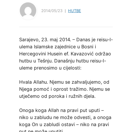
2014/05/23
HUTBE
Sarajevo, 23. maj 2014. – Danas je reisu-l-
ulema Islamske zajednice u Bosni i
Hercegovini Husein ef. Kavazović održao
hutbu u Tešnju. Današnju hutbu reisu-l-
uleme prenosimo u cijelosti:
Hvala Allahu. Njemu se zahvaljujemo, od
Njega pomoć i oprost tražimo. Njemu se
utječemo od poroka i ružnih djela.
Onoga koga Allah na pravi put uputi –
niko u zabludu ne može odvesti, a onoga
koga On u zabludi ostavi – niko na pravi
put ne može uputiti.