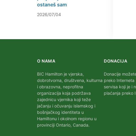
ostaneš sam
2026/07/04
O NAMA
DONACIJA
BIC Hamilton je vjerska,
Donacije možete 
dobrotvorna, društvena, kulturna
preko Interneta
i obrazovna, neprofitna
servisa koji je i 
organizacija koja podržava
plaćanja preko I
zajednicu vjernika koji teže
jačanju i očuvanju islamskog i
bošnjačkog identiteta u
Hamiltonu i okolnom regionu u
provinciji Ontario, Canada.