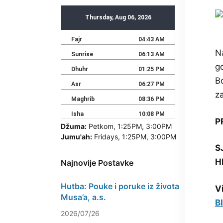
N
go
B
z
P
Džuma:
Petkom, 1:25PM, 3:00PM
Jumu'ah:
Fridays, 1:25PM, 3:00PM
S
H
Najnovije Postavke
Hutba: Pouke i poruke iz života
V
Musa’a, a.s.
B
2026/07/26