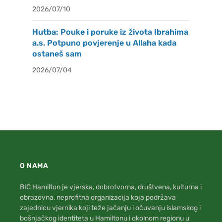
2026/07/10
Hutba: Pouke i poruke iz života Ibrahima
a.s. Potpuno povjerenje u Allaha kada
ostaneš sam
2026/07/04
O NAMA
BIC Hamilton je vjerska, dobrotvorna, društvena, kulturna i
obrazovna, neprofitna organizacija koja podržava
zajednicu vjernika koji teže jačanju i očuvanju islamskog i
bošnjačkog identiteta u Hamiltonu i okolnom regionu u