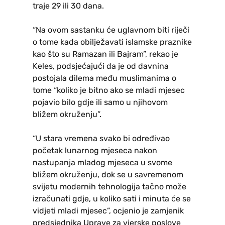
traje 29 ili 30 dana.
“Na ovom sastanku će uglavnom biti riječi
o tome kada obilježavati islamske praznike
kao što su Ramazan ili Bajram”, rekao je
Keles, podsjećajući da je od davnina
postojala dilema među muslimanima o
tome “koliko je bitno ako se mladi mjesec
pojavio bilo gdje ili samo u njihovom
bližem okruženju”.
“U stara vremena svako bi određivao
početak lunarnog mjeseca nakon
nastupanja mladog mjeseca u svome
bližem okruženju, dok se u savremenom
svijetu modernih tehnologija tačno može
izračunati gdje, u koliko sati i minuta će se
vidjeti mladi mjesec”, ocjenio je zamjenik
predsjednika Uprave za vjerske poslove