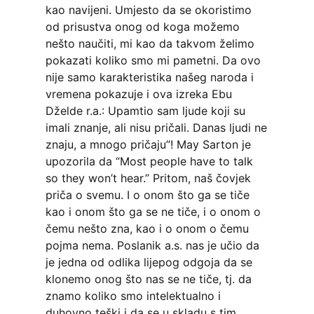
kao navijeni. Umjesto da se okoristimo
od prisustva onog od koga možemo
nešto naučiti, mi kao da takvom želimo
pokazati koliko smo mi pametni. Da ovo
nije samo karakteristika našeg naroda i
vremena pokazuje i ova izreka Ebu
Dželde r.a.: Upamtio sam ljude koji su
imali znanje, ali nisu pričali. Danas ljudi ne
znaju, a mnogo pričaju”! May Sarton je
upozorila da “Most people have to talk
so they won’t hear.” Pritom, naš čovjek
priča o svemu. I o onom što ga se tiče
kao i onom što ga se ne tiče, i o onom o
čemu nešto zna, kao i o onom o čemu
pojma nema. Poslanik a.s. nas je učio da
je jedna od odlika lijepog odgoja da se
klonemo onog što nas se ne tiče, tj. da
znamo koliko smo intelektualno i
duhovno teški i da se u skladu s tim