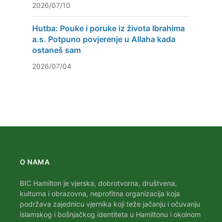
2026/07/10
Hutba: Pouke i poruke iz života Ibrahima
a.s. Potpuno povjerenje u Allaha kada
ostaneš sam
2026/07/04
O NAMA
BIC Hamilton je vjerska, dobrotvorna, društvena,
kulturna i obrazovna, neprofitna organizacija koja
podržava zajednicu vjernika koji teže jačanju i očuvanju
islamskog i bošnjačkog identiteta u Hamiltonu i okolnom