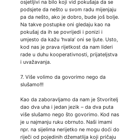
osjetljivi na bilo koji vid pokušaja da se
podsjete da nešto u svom radu mijenjaju
pa da nešto, ako je dobro, bude još bolje.
Na takve postupke oni gledaju kao na
pokušaj da ih se povrijedi i ponizi i
umjesto da kažu ‘hvala’ oni se ljute. Usto,
kod nas je prava rijetkost da nam lideri
rade u duhu kooperativnosti, prijateljstva
i uvažavanja.
7. Više volimo da govorimo nego da
slušamo!!!
Kao da zaboravljamo da nam je Stvoritelj
dao dva uha i jedan jezik – da dva puta
više slušamo nego što govorimo. Kod nas
je u najmanju ruku obrnuto. Naši imami
npr. na sijelima nerijetko ne mogu doći do
riječi od pojedinih džematlija koji pričaju