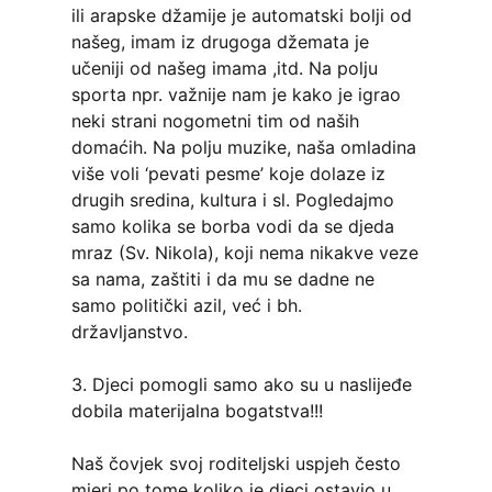
ili arapske džamije je automatski bolji od
našeg, imam iz drugoga džemata je
učeniji od našeg imama ,itd. Na polju
sporta npr. važnije nam je kako je igrao
neki strani nogometni tim od naših
domaćih. Na polju muzike, naša omladina
više voli ‘pevati pesme’ koje dolaze iz
drugih sredina, kultura i sl. Pogledajmo
samo kolika se borba vodi da se djeda
mraz (Sv. Nikola), koji nema nikakve veze
sa nama, zaštiti i da mu se dadne ne
samo politički azil, već i bh.
državljanstvo.
3. Djeci pomogli samo ako su u naslijeđe
dobila materijalna bogatstva!!!
Naš čovjek svoj roditeljski uspjeh često
mjeri po tome koliko je djeci ostavio u