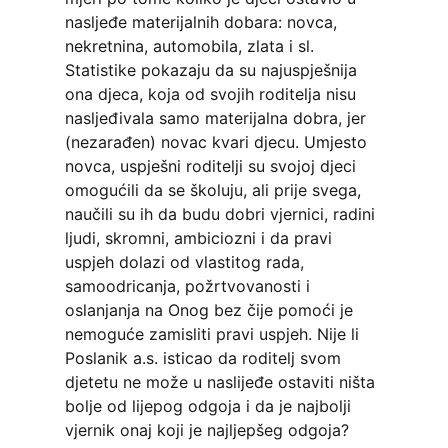
nasljeđe materijalnih dobara: novca,
nekretnina, automobila, zlata i sl.
Statistike pokazaju da su najuspješnija
ona djeca, koja od svojih roditelja nisu
nasljeđivala samo materijalna dobra, jer
(nezarađen) novac kvari djecu. Umjesto
novca, uspješni roditelji su svojoj djeci
omogućili da se školuju, ali prije svega,
naučili su ih da budu dobri vjernici, radini
ljudi, skromni, ambiciozni i da pravi
uspjeh dolazi od vlastitog rada,
samoodricanja, požrtvovanosti i
oslanjanja na Onog bez čije pomoći je
nemoguće zamisliti pravi uspjeh. Nije li
Poslanik a.s. isticao da roditelj svom
djetetu ne može u naslijeđe ostaviti ništa
bolje od lijepog odgoja i da je najbolji
vjernik onaj koji je najljepšeg odgoja?