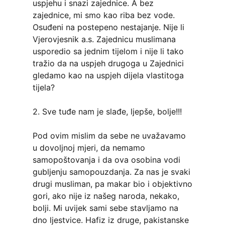
uspjehu i snazi zajednice. A bez
zajednice, mi smo kao riba bez vode.
Osuđeni na postepeno nestajanje. Nije li
Vjerovjesnik a.s. Zajednicu muslimana
usporedio sa jednim tijelom i nije li tako
tražio da na uspjeh drugoga u Zajednici
gledamo kao na uspjeh dijela vlastitoga
tijela?
2. Sve tuđe nam je slađe, ljepše, bolje!!!
Pod ovim mislim da sebe ne uvažavamo
u dovoljnoj mjeri, da nemamo
samopoštovanja i da ova osobina vodi
gubljenju samopouzdanja. Za nas je svaki
drugi musliman, pa makar bio i objektivno
gori, ako nije iz našeg naroda, nekako,
bolji. Mi uvijek sami sebe stavljamo na
dno ljestvice. Hafiz iz druge, pakistanske