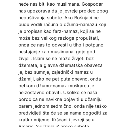
neće nas biti kao muslimana. Gospodar
nas upozorava da je jevreje prokleo zbog
nepoštivanja subote. Ako Bošnjaci ne
budu vodili računa o džuma-namazu koji
je propisan kao farz-namaz, koji se ne
može bez velikog razloga propuštati,
onda će nas to odvesti u tiho i potpuno
nestajanje kao muslimana, gdje god
živjeli. Islam se ne može živjeti bez
džemata, a glavna džematska obaveza
je, bez sumnje, zajednički namaz u
džamiji, ako ne pet puta dnevno, onda
petkom džumu-namaz muškarcu je
neizostavno obaviti. Ukoliko se naša
porodica ne navikne pojaviti u džamiju
barem jednom sedmično, onda nije teško
predvidjeti šta će se sa nama dogoditi za
kratko vrijeme. Kršćani i jevreji se u
Americi ‘održavaju’ preko subote i