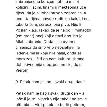
zabranjeno je konzumirati i u maloj
količini i jačini. Imami u mektebima uče
djecu da je alkohol strogo zabranjen, a
onda ta djeca uhvate roditelja kako, i ne
tako krišom, serbez, piju pivo. Nije li
Poslanik a.s. rekao da je najbolji muhadžir
(emigrant) onaj koji ostavi ono što je
Allah zabranio. Doda li se ovom i
činjenica da smo vrlo neosjetljivi na
jedenje mesa koje nije halal, onda se
mora zaključiti da nam kultura ishrane
definitivno nije u potpunom skladu s
Vjerom.
9. Petak nam je kao i svaki drugi dan!!!
Petak nam je kao i svaki drugi dan – a
loše li je to! Nipošto nije tako i ne smije
biti tako!!! Ako petak ne bude petkom,