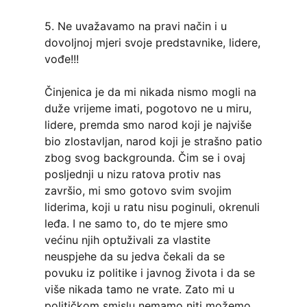
5. Ne uvažavamo na pravi način i u
dovoljnoj mjeri svoje predstavnike, lidere,
vođe!!!
Činjenica je da mi nikada nismo mogli na
duže vrijeme imati, pogotovo ne u miru,
lidere, premda smo narod koji je najviše
bio zlostavljan, narod koji je strašno patio
zbog svog backgrounda. Čim se i ovaj
posljednji u nizu ratova protiv nas
završio, mi smo gotovo svim svojim
liderima, koji u ratu nisu poginuli, okrenuli
leđa. I ne samo to, do te mjere smo
većinu njih optuživali za vlastite
neuspjehe da su jedva čekali da se
povuku iz politike i javnog života i da se
više nikada tamo ne vrate. Zato mi u
političkom smislu nemamo niti možemo