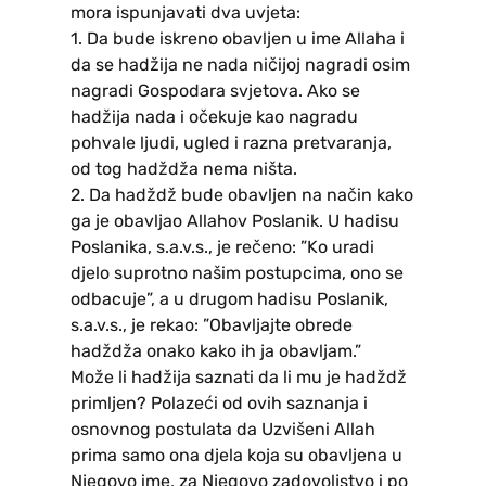
mora ispunjavati dva uvjeta:
1. Da bude iskreno obavljen u ime Allaha i
da se hadžija ne nada ničijoj nagradi osim
nagradi Gospodara svjetova. Ako se
hadžija nada i očekuje kao nagradu
pohvale ljudi, ugled i razna pretvaranja,
od tog hadždža nema ništa.
2. Da hadždž bude obavljen na način kako
ga je obavljao Allahov Poslanik. U hadisu
Poslanika, s.a.v.s., je rečeno: ”Ko uradi
djelo suprotno našim postupcima, ono se
odbacuje”, a u drugom hadisu Poslanik,
s.a.v.s., je rekao: ”Obavljajte obrede
hadždža onako kako ih ja obavljam.”
Može li hadžija saznati da li mu je hadždž
primljen? Polazeći od ovih saznanja i
osnovnog postulata da Uzvišeni Allah
prima samo ona djela koja su obavljena u
Njegovo ime, za Njegovo zadovoljstvo i po