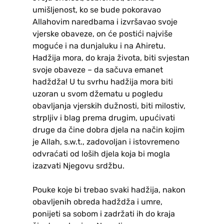
umišljenost, ko se bude pokoravao
Allahovim naredbama i izvršavao svoje
vjerske obaveze, on će postići najviše
moguće i na dunjaluku i na Ahiretu.
Hadžija mora, do kraja života, biti svjestan
svoje obaveze – da sačuva emanet
hadždža! U tu svrhu hadžija mora biti
uzoran u svom džematu u pogledu
obavljanja vjerskih dužnosti, biti milostiv,
strpljiv i blag prema drugim, upućivati
druge da čine dobra djela na način kojim
je Allah, s.w.t., zadovoljan i istovremeno
odvraćati od loših djela koja bi mogla
izazvati Njegovu srdžbu.
Pouke koje bi trebao svaki hadžija, nakon
obavljenih obreda hadždža i umre,
ponijeti sa sobom i zadržati ih do kraja