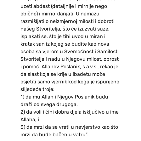
uzeti abdest (detaljnije i mirnije nego
obično) i mirno klanjati. U namazu
razmišljati o neizmjernoj milosti i dobroti
našeg Stvoritelja, što će izazvati suze,
isplakati se, što je tihi uvod u miran i
kratak san iz kojeg se budite kao nova
osoba sa vjerom u Svemoćnost i Samilost
Stvoritelja i nadu u Njegovu milost, oprost
i pomoć. Allahov Poslanik, s.a.v.s., rekao je
da slast koja se krije u ibadetu može
osjetiti samo vjernik kod koga je ispunjeno
slijedeće troje:
1) da mu Allah i Njegov Poslanik budu
draži od svega drugoga,
2) da voli i čini dobra djela isključivo u ime
Allaha, i
3) da mrzi da se vrati u nevjerstvo kao što
mrzi da bude bačen u vatru“.