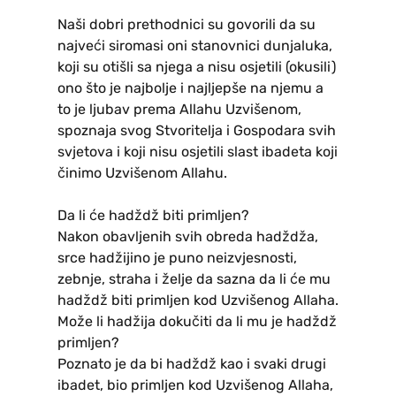
Naši dobri prethodnici su govorili da su
najveći siromasi oni stanovnici dunjaluka,
koji su otišli sa njega a nisu osjetili (okusili)
ono što je najbolje i najljepše na njemu a
to je ljubav prema Allahu Uzvišenom,
spoznaja svog Stvoritelja i Gospodara svih
svjetova i koji nisu osjetili slast ibadeta koji
činimo Uzvišenom Allahu.
Da li će hadždž biti primljen?
Nakon obavljenih svih obreda hadždža,
srce hadžijino je puno neizvjesnosti,
zebnje, straha i želje da sazna da li će mu
hadždž biti primljen kod Uzvišenog Allaha.
Može li hadžija dokučiti da li mu je hadždž
primljen?
Poznato je da bi hadždž kao i svaki drugi
ibadet, bio primljen kod Uzvišenog Allaha,