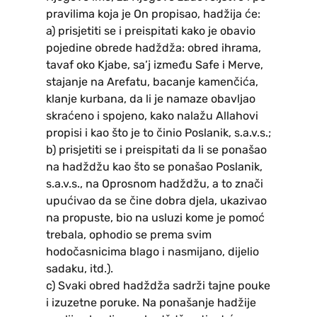
pravilima koja je On propisao, hadžija će:
a) prisjetiti se i preispitati kako je obavio
pojedine obrede hadždža: obred ihrama,
tavaf oko Kjabe, sa’j između Safe i Merve,
stajanje na Arefatu, bacanje kamenčića,
klanje kurbana, da li je namaze obavljao
skraćeno i spojeno, kako nalažu Allahovi
propisi i kao što je to činio Poslanik, s.a.v.s.;
b) prisjetiti se i preispitati da li se ponašao
na hadždžu kao što se ponašao Poslanik,
s.a.v.s., na Oprosnom hadždžu, a to znači
upućivao da se čine dobra djela, ukazivao
na propuste, bio na usluzi kome je pomoć
trebala, ophodio se prema svim
hodočasnicima blago i nasmijano, dijelio
sadaku, itd.).
c) Svaki obred hadždža sadrži tajne pouke
i izuzetne poruke. Na ponašanje hadžije