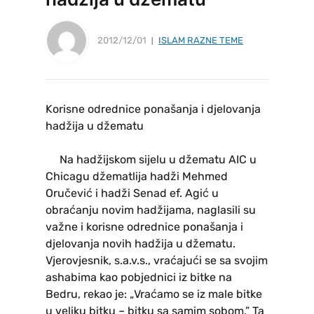
2012/12/01
ISLAM RAZNE TEME
Korisne odrednice ponašanja i djelovanja
hadžija u džematu
Na hadžijskom sijelu u džematu AIC u
Chicagu džematlija hadži Mehmed
Oručević i hadži Senad ef. Agić u
obraćanju novim hadžijama, naglasili su
važne i korisne odrednice ponašanja i
djelovanja novih hadžija u džematu.
Vjerovjesnik, s.a.v.s., vraćajući se sa svojim
ashabima kao pobjednici iz bitke na
Bedru, rekao je: „Vraćamo se iz male bitke
u veliku bitku – bitku sa samim sobom.” Ta