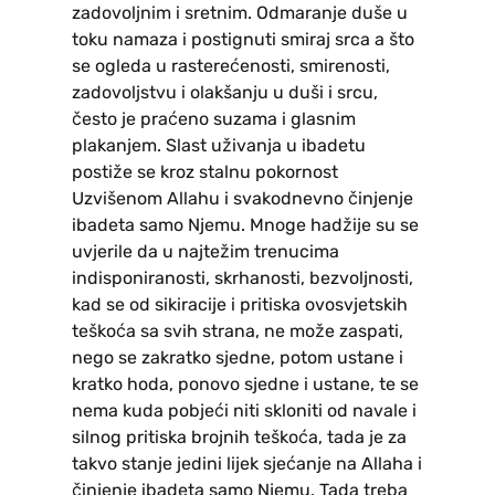
zadovoljnim i sretnim. Odmaranje duše u
toku namaza i postignuti smiraj srca a što
se ogleda u rasterećenosti, smirenosti,
zadovoljstvu i olakšanju u duši i srcu,
često je praćeno suzama i glasnim
plakanjem. Slast uživanja u ibadetu
postiže se kroz stalnu pokornost
Uzvišenom Allahu i svakodnevno činjenje
ibadeta samo Njemu. Mnoge hadžije su se
uvjerile da u najtežim trenucima
indisponiranosti, skrhanosti, bezvoljnosti,
kad se od sikiracije i pritiska ovosvjetskih
teškoća sa svih strana, ne može zaspati,
nego se zakratko sjedne, potom ustane i
kratko hoda, ponovo sjedne i ustane, te se
nema kuda pobjeći niti skloniti od navale i
silnog pritiska brojnih teškoća, tada je za
takvo stanje jedini lijek sjećanje na Allaha i
činjenje ibadeta samo Njemu. Tada treba