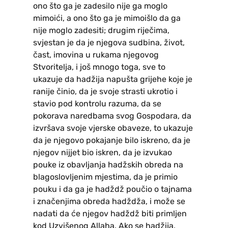
ono što ga je zadesilo nije ga moglo
mimoići, a ono što ga je mimoišlo da ga
nije moglo zadesiti; drugim riječima,
svjestan je da je njegova sudbina, život,
čast, imovina u rukama njegovog
Stvoritelja, i još mnogo toga, sve to
ukazuje da hadžija napušta grijehe koje je
ranije činio, da je svoje strasti ukrotio i
stavio pod kontrolu razuma, da se
pokorava naredbama svog Gospodara, da
izvršava svoje vjerske obaveze, to ukazuje
da je njegovo pokajanje bilo iskreno, da je
njegov nijjet bio iskren, da je izvukao
pouke iz obavljanja hadžskih obreda na
blagoslovljenim mjestima, da je primio
pouku i da ga je hadždž poučio o tajnama
i značenjima obreda hadždža, i može se
nadati da će njegov hadždž biti primljen
kod Uzvišenog Allaha. Ako se hadžija,