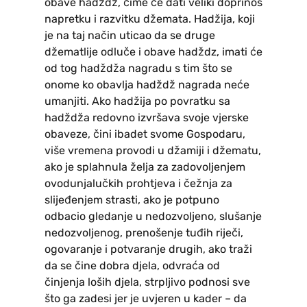
obave hadždž, čime će dati veliki doprinos
napretku i razvitku džemata. Hadžija, koji
je na taj način uticao da se druge
džematlije odluče i obave hadždz, imati će
od tog hadždža nagradu s tim što se
onome ko obavlja hadždž nagrada neće
umanjiti. Ako hadžija po povratku sa
hadždža redovno izvršava svoje vjerske
obaveze, čini ibadet svome Gospodaru,
više vremena provodi u džamiji i džematu,
ako je splahnula želja za zadovoljenjem
ovodunjalučkih prohtjeva i čežnja za
slijeđenjem strasti, ako je potpuno
odbacio gledanje u nedozvoljeno, slušanje
nedozvoljenog, prenošenje tuđih riječi,
ogovaranje i potvaranje drugih, ako traži
da se čine dobra djela, odvraća od
činjenja loših djela, strpljivo podnosi sve
što ga zadesi jer je uvjeren u kader – da