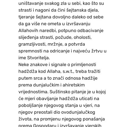
uništavanje svakog zla u sebi, kao što su
strasti i nagoni da čini šejtanska djela,
tjeranje šejtana dovoljno daleko od sebe
da ga više ne ometa u izvršavanju
Allahovih naredbi, potpuno odbacivanje
slijeđenja strasti, požude, oholosti,
gramzljivosti, mržnje, a potvrda
spremnosti na odricanje i najveću žrtvu u
ime Stvoritelja.
Neke znakove i signale o primljenosti
hadždža kod Allaha, s.w.t., treba tražiti
putem srca a to znači odnosa hadžije
prema dunjalučkim i ahiretskim
vrijednostima. Suštinsko pitanje je u kojoj
će mjeri obavljanje hadždža uticati na
poboljšanje njegovog stanja u vjeri, na
njegov preostali dio ovodunjalučkog
života, na promjenu njegovog ponašanja
prema Gospodaru i izvršavanje vjerskih