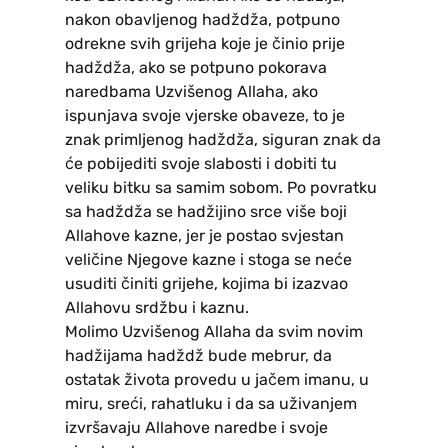
nakon obavljenog hadždža, potpuno
odrekne svih grijeha koje je činio prije
hadždža, ako se potpuno pokorava
naredbama Uzvišenog Allaha, ako
ispunjava svoje vjerske obaveze, to je
znak primljenog hadždža, siguran znak da
će pobijediti svoje slabosti i dobiti tu
veliku bitku sa samim sobom. Po povratku
sa hadždža se hadžijino srce više boji
Allahove kazne, jer je postao svjestan
veličine Njegove kazne i stoga se neće
usuditi činiti grijehe, kojima bi izazvao
Allahovu srdžbu i kaznu.
Molimo Uzvišenog Allaha da svim novim
hadžijama hadždž bude mebrur, da
ostatak života provedu u jačem imanu, u
miru, sreći, rahatluku i da sa uživanjem
izvršavaju Allahove naredbe i svoje