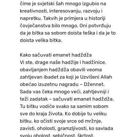
čime je svjetski šah mnogo izgubio na
kreativnosti, interesovanju, razvoju i
napretku. Takvih je primjera u historiji
čovječanstva bilo mnogo. Oni potvrđuju
da je bitka sa sobom doista teška i da je to
doista velika bitka.
Kako sačuvati emanet hadždža
Vi ste, drage naše hadžije i hadžinice,
obavljanjem hadždža obavili veoma
zahtjevan ibadet za koji je Uzvišeni Allah
obećao izuzetnu nagradu – Džennet.
Sada vas čeka mnogo veći, zahtjevniji i
teži zadatak – sačuvati emanet hadždža.
Tu bitku vodiće svako sa samim sobom
sve do kraja života. Ko dobije tu veliku
bitku, ko očisti svoje srce od mržnje,
zavisti, oholosti, gramzljivosti, ko savlada
svoju oholost, sebičnost, škrtost,