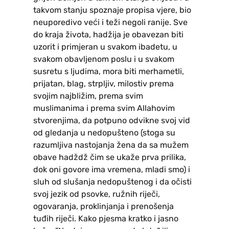
takvom stanju spoznaje propisa vjere, bio
neuporedivo veći i teži negoli ranije. Sve
do kraja života, hadžija je obavezan biti
uzorit i primjeran u svakom ibadetu, u
svakom obavljenom poslu i u svakom
susretu s ljudima, mora biti merhametli,
prijatan, blag, strpljiv, milostiv prema
svojim najbližim, prema svim
muslimanima i prema svim Allahovim
stvorenjima, da potpuno odvikne svoj vid
od gledanja u nedopušteno (stoga su
razumljiva nastojanja žena da sa mužem
obave hadždž čim se ukaže prva prilika,
dok oni govore ima vremena, mladi smo) i
sluh od slušanja nedopuštenog i da očisti
svoj jezik od psovke, ružnih riječi,
ogovaranja, proklinjanja i prenošenja
tuđih riječi. Kako pjesma kratko i jasno