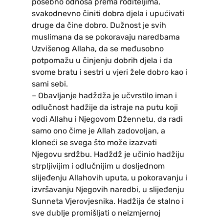
posebno odnosa prema roditeljima,
svakodnevno činiti dobra djela i upućivati
druge da čine dobro. Dužnost je svih
muslimana da se pokoravaju naredbama
Uzvišenog Allaha, da se međusobno
potpomažu u činjenju dobrih djela i da
svome bratu i sestri u vjeri žele dobro kao i
sami sebi.
– Obavljanje hadždža je učvrstilo iman i
odlučnost hadžije da istraje na putu koji
vodi Allahu i Njegovom Džennetu, da radi
samo ono čime je Allah zadovoljan, a
kloneći se svega što može izazvati
Njegovu srdžbu. Hadždž je učinio hadžiju
strpljivijim i odlučnijim u dosljednom
slijeđenju Allahovih uputa, u pokoravanju i
izvršavanju Njegovih naredbi, u slijeđenju
Sunneta Vjerovjesnika. Hadžija će stalno i
sve dublje promišljati o neizmjernoj