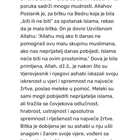
poruka sadrži mnogo mudrosti. Allahov
Poslanik je, za bitku na Bedru koja je bila
„biti ili ne biti” za opstanak Islama, rekao
da je mala bitka. On je dovio Uzvišenom
Allahu: “Allahu moj ako ti danas ne
pomogneš ovu malu skupinu muslimana,
ako nas neprijatelj danas pobijedi, Islama
neće biti na ovim prostorima.” Dova je bila
primljena, Allah, dž.š., je nakon što su
Vjerovjesnik i njegovi ashabi iskazali svoju
iskrenost u vjeri i spremnost na najveće
žrtve, poslao meleke u pomoć. Meleki su
sami mogli pobijediti neprijatelje islama,
ali tražila se čovjekova odlučnost,
hrabrost, ustrajnost i apsolutna
spremnost i riješenost na najveće žrtve.
Bitka je dobijena jer su ashabi u nju ušli
snagom i žarom svoje vjere, vođeni sa