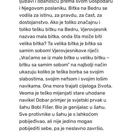
ljubavi i odanošću prema svom Gospodaru
i Njegovom poslaniku. Bitka na Bedru se
vodila za istinu, za pravdu, za čast, za
dostojanstvo. Ako je toliko značajnu i
toliko tešku bitku na Bedru, Vjerovjesnik
nazvao mala bitka, onda šta može biti
velika bitka? Ta velika bitka je bitka sa
samim sobom! Vjerovjesnikove riječi:
„Vraćamo se iz male bitke u veliku bitku –
bitku sa samim sobom” na najbolji način
ukazuju koliko je teška borba sa svojim
slabostima, svojim nefsom i svojim lošim
navikama. Ona mora trajati cijeloga života.
Veoma je teško mijenjati stare uhodane
navike! Dobar primjer je svjetski prvak u
šahu Bobi Fišer. Bio je genijalac u šahu.
Sve protivnike u šahu je s lahkoćom
pobijeđivao, ali nije jedino mogao
pobijediti sebe, pa je neslavno završio,