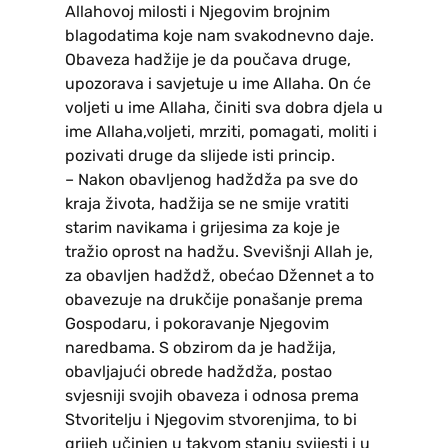
Allahovoj milosti i Njegovim brojnim
blagodatima koje nam svakodnevno daje.
Obaveza hadžije je da poučava druge,
upozorava i savjetuje u ime Allaha. On će
voljeti u ime Allaha, činiti sva dobra djela u
ime Allaha,voljeti, mrziti, pomagati, moliti i
pozivati druge da slijede isti princip.
– Nakon obavljenog hadždža pa sve do
kraja života, hadžija se ne smije vratiti
starim navikama i grijesima za koje je
tražio oprost na hadžu. Svevišnji Allah je,
za obavljen hadždž, obećao Džennet a to
obavezuje na drukčije ponašanje prema
Gospodaru, i pokoravanje Njegovim
naredbama. S obzirom da je hadžija,
obavljajući obrede hadždža, postao
svjesniji svojih obaveza i odnosa prema
Stvoritelju i Njegovim stvorenjima, to bi
grijeh učinjen u takvom stanju svijesti i u