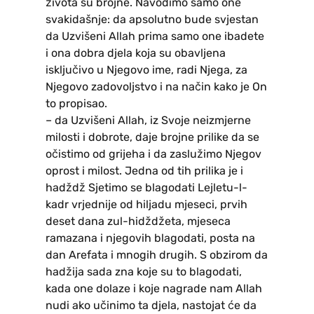
života su brojne. Navodimo samo one
svakidašnje: da apsolutno bude svjestan
da Uzvišeni Allah prima samo one ibadete
i ona dobra djela koja su obavljena
isključivo u Njegovo ime, radi Njega, za
Njegovo zadovoljstvo i na način kako je On
to propisao.
– da Uzvišeni Allah, iz Svoje neizmjerne
milosti i dobrote, daje brojne prilike da se
očistimo od grijeha i da zaslužimo Njegov
oprost i milost. Jedna od tih prilika je i
hadždž Sjetimo se blagodati Lejletu-l-
kadr vrjednije od hiljadu mjeseci, prvih
deset dana zul-hidždžeta, mjeseca
ramazana i njegovih blagodati, posta na
dan Arefata i mnogih drugih. S obzirom da
hadžija sada zna koje su to blagodati,
kada one dolaze i koje nagrade nam Allah
nudi ako učinimo ta djela, nastojat će da