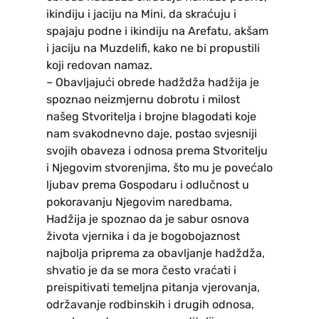
ikindiju i jaciju na Mini, da skraćuju i
spajaju podne i ikindiju na Arefatu, akšam
i jaciju na Muzdelifi, kako ne bi propustili
koji redovan namaz.
– Obavljajući obrede hadždža hadžija je
spoznao neizmjernu dobrotu i milost
našeg Stvoritelja i brojne blagodati koje
nam svakodnevno daje, postao svjesniji
svojih obaveza i odnosa prema Stvoritelju
i Njegovim stvorenjima, što mu je povećalo
ljubav prema Gospodaru i odlučnost u
pokoravanju Njegovim naredbama.
Hadžija je spoznao da je sabur osnova
života vjernika i da je bogobojaznost
najbolja priprema za obavljanje hadždža,
shvatio je da se mora često vraćati i
preispitivati temeljna pitanja vjerovanja,
održavanje rodbinskih i drugih odnosa,