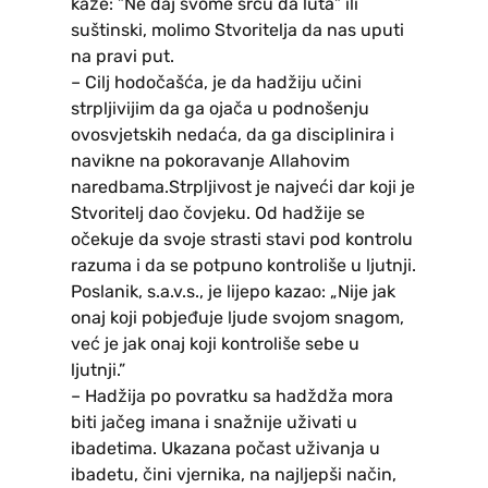
kaže: ”Ne daj svome srcu da luta” ili
suštinski, molimo Stvoritelja da nas uputi
na pravi put.
– Cilj hodočašća, je da hadžiju učini
strpljivijim da ga ojača u podnošenju
ovosvjetskih nedaća, da ga disciplinira i
navikne na pokoravanje Allahovim
naredbama.Strpljivost je najveći dar koji je
Stvoritelj dao čovjeku. Od hadžije se
očekuje da svoje strasti stavi pod kontrolu
razuma i da se potpuno kontroliše u ljutnji.
Poslanik, s.a.v.s., je lijepo kazao: „Nije jak
onaj koji pobjeđuje ljude svojom snagom,
već je jak onaj koji kontroliše sebe u
ljutnji.”
– Hadžija po povratku sa hadždža mora
biti jačeg imana i snažnije uživati u
ibadetima. Ukazana počast uživanja u
ibadetu, čini vjernika, na najljepši način,