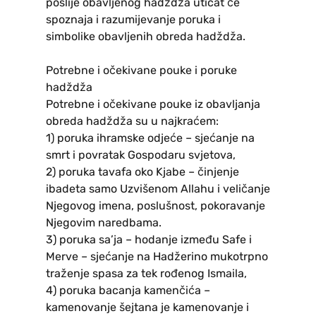
poslije obavljenog hadždža uticat će
spoznaja i razumijevanje poruka i
simbolike obavljenih obreda hadždža.
Potrebne i očekivane pouke i poruke
hadždža
Potrebne i očekivane pouke iz obavljanja
obreda hadždža su u najkraćem:
1) poruka ihramske odjeće – sjećanje na
smrt i povratak Gospodaru svjetova,
2) poruka tavafa oko Kjabe – činjenje
ibadeta samo Uzvišenom Allahu i veličanje
Njegovog imena, poslušnost, pokoravanje
Njegovim naredbama.
3) poruka sa’ja – hodanje između Safe i
Merve – sjećanje na Hadžerino mukotrpno
traženje spasa za tek rođenog Ismaila,
4) poruka bacanja kamenčića –
kamenovanje šejtana je kamenovanje i