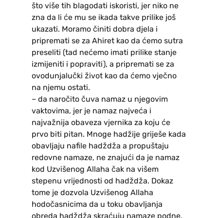
što više tih blagodati iskoristi, jer niko ne
zna da li će mu se ikada takve prilike još
ukazati. Moramo činiti dobra djela i
pripremati se za Ahiret kao da ćemo sutra
preseliti (tad nećemo imati prilike stanje
izmijeniti i popraviti), a pripremati se za
ovodunjalučki život kao da ćemo vječno
na njemu ostati.
– da naročito čuva namaz u njegovim
vaktovima, jer je namaz najveća i
najvažnija obaveza vjernika za koju će
prvo biti pitan. Mnoge hadžije griješe kada
obavljaju nafile hadždža a propuštaju
redovne namaze, ne znajući da je namaz
kod Uzvišenog Allaha čak na višem
stepenu vrijednosti od hadždža. Dokaz
tome je dozvola Uzvišenog Allaha
hodočasnicima da u toku obavljanja
obreda hadždža skraćuju namaze podne,