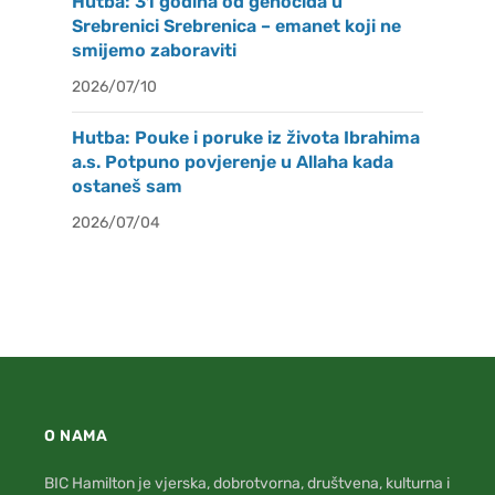
Hutba: 31 godina od genocida u
Srebrenici Srebrenica – emanet koji ne
smijemo zaboraviti
2026/07/10
Hutba: Pouke i poruke iz života Ibrahima
a.s. Potpuno povjerenje u Allaha kada
ostaneš sam
2026/07/04
O NAMA
BIC Hamilton je vjerska, dobrotvorna, društvena, kulturna i