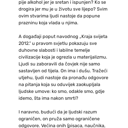
pije alkohol jer je sretan i ispunjen? Ko se
drogira jer mu je u životu sve lijepo? Svim
ovim stvarima ljudi nastoje da popune
prazninu koja vlada u njima.
A događaji poput navodnog „Kraja svijeta
2012.“ u pravom svjetlu pokazuju sve
duhovne slabosti i labilne temelje
civilizacije koja je ogrezla u materijalizmu.
Ljudi su zaboravili da čovjek nije samo
sastavljen od tijela. On ima i dušu. Tražeći
utjehu, ljudi nastoje da pronađu odgovore
na pitanja koja su oduvijek zaokupljala
ljudske umove: ko smo, odakle smo, gdje
idemo, šta ima nakon smrti?
I naravno, budući da je ljudski razum
ograničen, on pruža samo ograničene
odgovore. Većina onih (pisaca, naučnika,