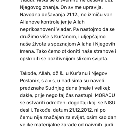
Njegovog znanja. On svime upravlja.
Navodna dešavanja 21.12., ne izmiču van
Allahove kontrole jer je Allah
neprikosnoveni Vladar. Pa nastojmo da se
družimo više s Kur’anom, i uljepšajmo
naše živote s spoznajom Allaha i Njegovih
Imena. Tako ćemo otkloniti naše strahove i
opskrbiti se pozitivnijom slikom svijeta.
Takođe, Allah, dž.š., u Kur’anu i Njegov
Poslanik, s.a.v.s, u hadisima su naveli
predznake Sudnjeg dana (male i velike);
dakle, prije nego taj čas nastupi, MORAJU
se ostvariti određeni događaji koji se NISU
desili. Takođe, datum 21.12.2012. ni po
čemu nije značajan za svijet, osim kao dan
velike materijalne zarade od naivnih ljudi.