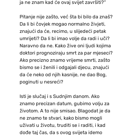
ja ne znam kad će ovaj svijet završiti?“
Pitanje nije zašto, već šta bi bilo da znaš?
Da li bi čovjek mogao normalno živjeti,
znajući da će, recimo, u slijedeći petak
umrijeti? Da li bi imao volje da radi i uči?
Naravno da ne. Kako žive oni ljudi kojima
doktori prognoziraju smrt za par mjeseci?
Ako precizno znamo vrijeme smrti, zašto
bismo se i ženili i odgajali djecu, znajući
da će neko od njih kasnije, ne dao Bog,
poginuti u nesreći?
Isti je slučaj i s Sudnjim danom. Ako
znamo precizan datum, gubimo volju za
životom. A to nije smisao. Blagodat je da
ne znamo te stvari, kako bismo mogli
uživati u životu, truditi se i raditi, i kad
dođe taj čas, da s ovog svijeta idemo