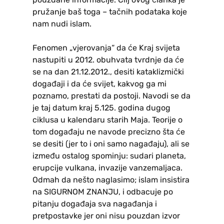
pružanje baš toga – tačnih podataka koje
nam nudi islam.
Fenomen „vjerovanja“ da će Kraj svijeta
nastupiti u 2012. obuhvata tvrdnje da će
se na dan 21.12.2012., desiti kataklizmički
događaji i da će svijet, kakvog ga mi
poznamo, prestati da postoji. Navodi se da
je taj datum kraj 5.125. godina dugog
ciklusa u kalendaru starih Maja. Teorije o
tom događaju ne navode precizno šta će
se desiti (jer to i oni samo nagađaju), ali se
između ostalog spominju: sudari planeta,
erupcije vulkana, invazije vanzemaljaca.
Odmah da nešto naglasimo; islam insistira
na SIGURNOM ZNANJU, i odbacuje po
pitanju događaja sva nagađanja i
pretpostavke jer oni nisu pouzdan izvor