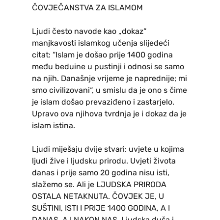
ČOVJEČANSTVA ZA ISLAMOM
Ljudi često navode kao „dokaz“
manjkavosti islamkog učenja slijedeći
citat: “Islam je došao prije 1400 godina
među beduine u pustinji i odnosi se samo
na njih. Današnje vrijeme je naprednije; mi
smo civilizovani“, u smislu da je ono s čime
je islam došao prevaziđeno i zastarjelo.
Upravo ova njihova tvrdnja je i dokaz da je
islam istina.
Ljudi miješaju dvije stvari: uvjete u kojima
ljudi žive i ljudsku prirodu. Uvjeti života
danas i prije samo 20 godina nisu isti,
slažemo se. Ali je LJUDSKA PRIRODA
OSTALA NETAKNUTA. ČOVJEK JE, U
SUŠTINI, ISTI I PRIJE 1400 GODINA, A I
DANAS, A I NAKON NAS. Ljudska duša i