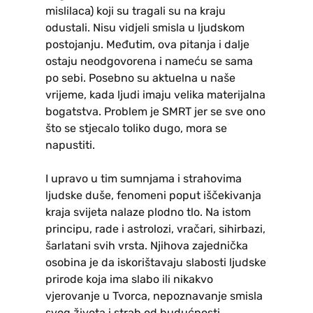
mislilaca) koji su tragali su na kraju
odustali. Nisu vidjeli smisla u ljudskom
postojanju. Međutim, ova pitanja i dalje
ostaju neodgovorena i nameću se sama
po sebi. Posebno su aktuelna u naše
vrijeme, kada ljudi imaju velika materijalna
bogatstva. Problem je SMRT jer se sve ono
što se stjecalo toliko dugo, mora se
napustiti.
I upravo u tim sumnjama i strahovima
ljudske duše, fenomeni poput iščekivanja
kraja svijeta nalaze plodno tlo. Na istom
principu, rade i astrolozi, vračari, sihirbazi,
šarlatani svih vrsta. Njihova zajednička
osobina je da iskorištavaju slabosti ljudske
prirode koja ima slabo ili nikakvo
vjerovanje u Tvorca, nepoznavanje smisla
svog života i strah od budućnosti.