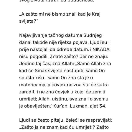
„A zašto mi ne bismo znali kad je Kraj
svijeta?“
Najavljivanje tačnog datuma Sudnjeg
dana, takođe nije rijetka pojava. Ljudi su i
prije nastojali da odrede datum, i NIKADA
nisu pogodili. Znate zašto? Jer ne znaju.
Jedino taj čas, zna Allah: „Samo Allah zna
kad će Smak svijeta nastupiti, samo On
spušta kišu i samo On zna šta je u
matericama, a čovjek ne zna šta će sutra
zaraditi i ne zna čovjek u kojoj će zemlji
umrijeti; Allah, uistinu, sve zna i o svemu
je obaviješten.“ Kur’an, Lukman, ajet 34.
Ljudi se često pitaju, želeći se raspravljati:
„Zašto ja ne znam kad ću umrijeti? Zašto