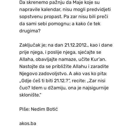
Da skrenemo pažnju da Maje koje su
napravile kalendar, nisu mogli predvidjeti
sopstvenu propast. Pa zar nisu bili preči
da sami sebi pomognu; a kako će tek
drugima?
Zaključak je; na dan 21.12.2012., kao i dane
prije njega, i poslije njega, sjećajte se
Allaha, obavljajte namaze, učite Kur’an.
Nastojte da se približite Allahu i zaradite
Njegovo zadovoljstvo. A ako vas ko pita:
„Gdje ćeš ti biti 21.12.?“, recite: „Zar nisi
čuo? Idem u džamiju, ona je najsigurnije
sklonište.“
Piše: Nedim Botić
akos.ba