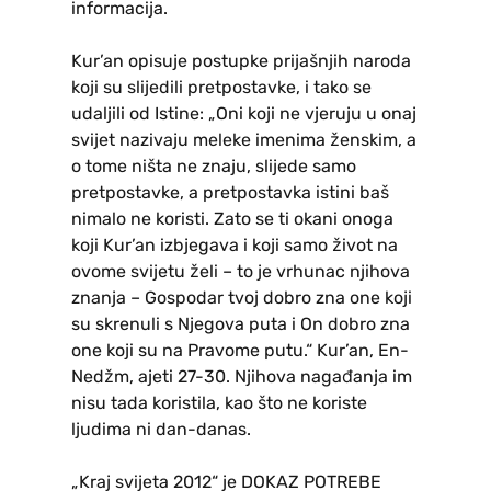
informacija.
Kur’an opisuje postupke prijašnjih naroda
koji su slijedili pretpostavke, i tako se
udaljili od Istine: „Oni koji ne vjeruju u onaj
svijet nazivaju meleke imenima ženskim, a
o tome ništa ne znaju, slijede samo
pretpostavke, a pretpostavka istini baš
nimalo ne koristi. Zato se ti okani onoga
koji Kur’an izbjegava i koji samo život na
ovome svijetu želi – to je vrhunac njihova
znanja – Gospodar tvoj dobro zna one koji
su skrenuli s Njegova puta i On dobro zna
one koji su na Pravome putu.“ Kur’an, En-
Nedžm, ajeti 27-30. Njihova nagađanja im
nisu tada koristila, kao što ne koriste
ljudima ni dan-danas.
„Kraj svijeta 2012“ je DOKAZ POTREBE