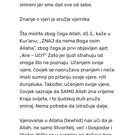
smireni jer smo dali sve od sebe.
Znanje o vjeri je oružje vjernika
Šta mislite zbog čega Allah, dž.š., kaže u
Kur’anu; „ZNAJ da nema Boga osim
Allaha“, zbog čega je prvi objavljen ajet:
„Ikre – Uči?“ Zato jer ljudi strahuju od
onoga što ne poznaju. Učenjem svoje
vjere, čovjek se naoružava znanjem i neće
imati sumnji po pitanju svoje vjere, niti
dunjaluka. Također, učenjem svoje vjere,
čovjek saznaje da SAMO Allah zna vrijeme
Kraja svijeta, i to ljudskoj duši pruža
smiraj. Nema potrebe da istražuje dalje.
Vjerovanje u Allaha (tewhid) nas uči da je
Allah, ne samo Stvoritelj, već i Gospodar i
Vladar. Ništa se u svemiru ne dešava bez