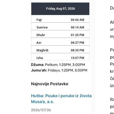
D
Al
v
m
Po
po
Pr
Džuma:
Petkom, 1:25PM, 3:00PM
Jumu'ah:
Fridays, 1:25PM, 3:00PM
kr
če
Najnovije Postavke
iz
Hutba: Pouke i poruke iz života
Ib
Musa’a, a.s.
po
2026/07/26
mj