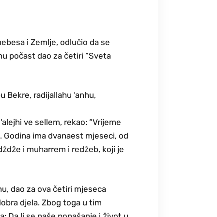
nebesa i Zemlje, odlučio da se
u počast dao za četiri “Sveta
bu Bekre, radijallahu ‘anhu,
 ‘alejhi ve sellem, rekao: “Vrijeme
ju. Godina ima dvanaest mjeseci, od
idždže i muharrem i redžeb, koji je
uhu, dao za ova četiri mjeseca
dobra djela. Zbog toga u tim
: Da li se naše ponašanje i život u