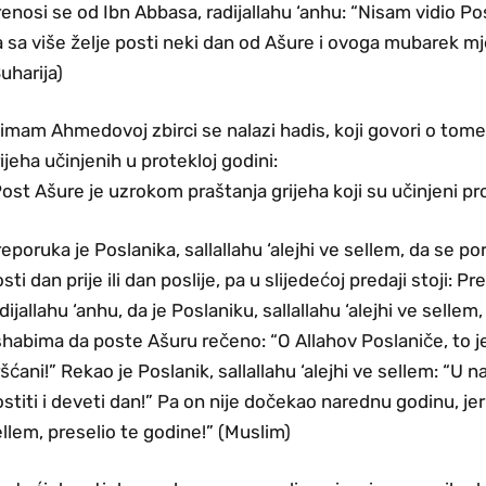
enosi se od Ibn Abbasa, radijallahu ‘anhu: “Nisam vidio Posl
 sa više želje posti neki dan od Ašure i ovoga mubarek mj
uharija)
imam Ahmedovoj zbirci se nalazi hadis, koji govori o tome
ijeha učinjenih u protekloj godini:
ost Ašure je uzrokom praštanja grijeha koji su učinjeni pr
eporuka je Poslanika, sallallahu ‘alejhi ve sellem, da se
sti dan prije ili dan poslije, pa u slijedećoj predaji stoji:
dijallahu ‘anhu, da je Poslaniku, sallallahu ‘alejhi ve sellem
habima da poste Ašuru rečeno: “O Allahov Poslaniče, to je 
šćani!” Rekao je Poslanik, sallallahu ‘alejhi ve sellem: “U
stiti i deveti dan!” Pa on nije dočekao narednu godinu, jer j
llem, preselio te godine!” (Muslim)