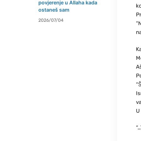
povjerenje u Allaha kada
ko
ostaneš sam
Pr
2026/07/04
“N
n
Ka
M
Aš
Po
“Š
Is
va
U 
“…