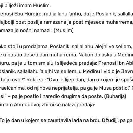
ji bilježi imam Muslim:
enosi Ebu Hurejre, radijallahu ‘anhu, da je Poslanik, sallalla
ajbolji post poslije ramazana je post mjeseca muharrema, 
amaza je noćni namaz!” (Muslim)
ko stoji u predajama, Poslanik, sallallahu ‘alejhi ve sellem
eki postio deseti dan muharrema. Nakon dolaska u Medinu
uru, pa je u tom smislu i slijedeća predaja: Prenosi Ibn Ab
slanik, sallallahu ‘alejhi ve sellem, u Medinu i vidio je Jev
ta je ovo?” Rekli su: “Ovo je lijep dan, dan u kojem je sp
raelćanima, od njihova neprijatelja, pa ga je Musa postio.” 
s!” – pa je postio i naredio drugima da poste. (Buharija)
imam Ahmedovoj zbirci se nalazi predaja:
To je dan u kojem se zaustavila lađa na brdu Džudijj, pa g