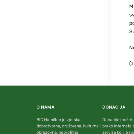
Mo
sv
po
Su
Ne
(
O NAMA
DONACIJA
BIC Hamilton je vjerska,
Donacije možete 
dobrotvorna, društvena, kulturna i
preko Interneta
obrazovna, neprofitna
servisa koji je i 