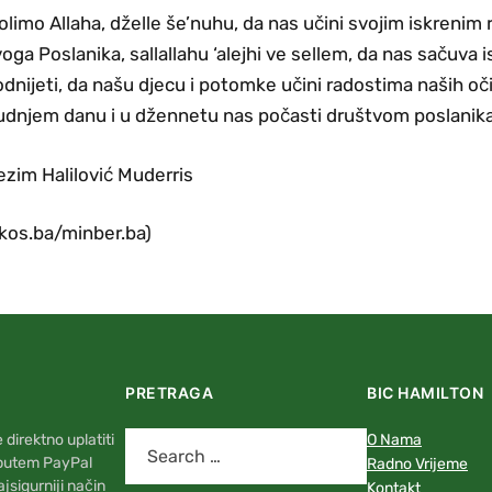
limo Allaha, dželle še’nuhu, da nas učini svojim iskrenim 
oga Poslanika, sallallahu ‘alejhi ve sellem, da nas sačuv
dnijeti, da našu djecu i potomke učini radostima naših oči
dnjem danu i u džennetu nas počasti društvom poslanika, i
zim Halilović Muderris
akos.ba/minber.ba)
PRETRAGA
BIC HAMILTON
direktno uplatiti
O Nama
 putem PayPal
Radno Vrijeme
najsigurniji način
Kontakt