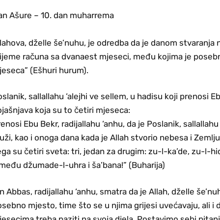
an Ašure – 10. dan muharrema
lahova, dželle še’nuhu, je odredba da je danom stvaranja 
rijeme računa sa dvanaest mjeseci, među kojima je posebn
jeseca” (Ešhuri hurum).
slanik, sallallahu ‘alejhi ve sellem, u hadisu koji prenosi E
jašnjava koja su to četiri mjeseca:
enosi Ebu Bekr, radijallahu ‘anhu, da je Poslanik, sallallahu
uži, kao i onoga dana kada je Allah stvorio nebesa i Zeml
ga su četiri sveta: tri, jedan za drugim: zu-l-ka’de, zu-l-h
među džumade-l-uhra i ša’bana!” (Buharija)
n Abbas, radijallahu ‘anhu, smatra da je Allah, dželle še’n
sebno mjesto, time što se u njima grijesi uvećavaju, ali i 
esecima treba paziti na svoja djela. Postavimo sebi pitanja