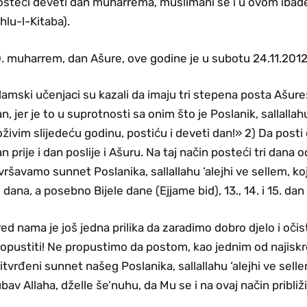
steći deveti dan muharrema, muslimani se i u ovom ibadet
hlu-l-Kitaba).
. muharrem, dan Ašure, ove godine je u subotu 24.11.2012
lamski učenjaci su kazali da imaju tri stepena posta Ašure
n, jer je to u suprotnosti sa onim što je Poslanik, sallallah
živim slijedeću godinu, postiću i deveti dan!» 2) Da posti da
n prije i dan poslije i Ašuru. Na taj način posteći tri dan
vršavamo sunnet Poslanika, sallallahu ‘alejhi ve sellem, k
i dana, a posebno Bijele dane (Ejjame bid), 13., 14. i 15. da
ed nama je još jedna prilika da zaradimo dobro djelo i oči
opustiti! Ne propustimo da postom, kao jednim od najiskre
itvrđeni sunnet našeg Poslanika, sallallahu ‘alejhi ve sel
ubav Allaha, dželle še’nuhu, da Mu se i na ovaj način prib