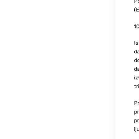
Po
(E
10
Is
da
do
da
iz
tr
Pr
pr
pr
lj