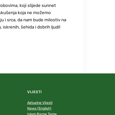
robovima, koji slijede sunnet
a iskušenja koja ne možemo
ju i srca, da nam bude milostiv na
skrenih, šehida i dobrih ljudi!
VIJESTI
Aktuelne Vijesti
News (English)
Islam Razne Teme