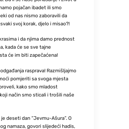
imamo pojačan ibadet ili smo
neki od nas nismo zaboravili da
vaki svoj korak, djelo i misao?!
krasima i da njima damo prednost
a, kada će se sve tajne
 usta će im biti zapečaćena!
i odgađanja rasprava! Razmišljajmo
 moći pomjeriti sa svoga mjesta
 proveli, kako smo mladost
koji način smo sticali i trošili naše
i je deseti dan “Jevmu-Ašura”. O
og namaza, govori slijedeći hadis,