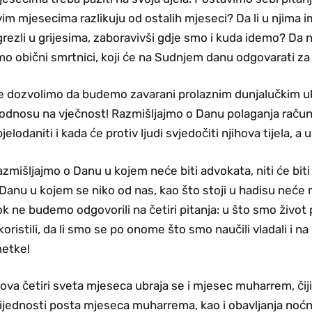
im mjesecima razlikuju od ostalih mjeseci? Da li u njima 
rezli u grijesima, zaboravivši gdje smo i kuda idemo? Da 
o obični smrtnici, koji će na Sudnjem danu odgovarati za s
e dozvolimo da budemo zavarani prolaznim dunjalučkim u
 odnosu na vječnost! Razmišljajmo o Danu polaganja račun
jelodaniti i kada će protiv ljudi svjedočiti njihova tijela, a
zmišljajmo o Danu u kojem neće biti advokata, niti će bit
Danu u kojem se niko od nas, kao što stoji u hadisu neće
k ne budemo odgovorili na četiri pitanja: u što smo život
koristili, da li smo se po onome što smo naučili vladali i na 
metke!
ova četiri sveta mjeseca ubraja se i mjesec muharrem, čij
ijednosti posta mjeseca muharrema, kao i obavljanja noćn