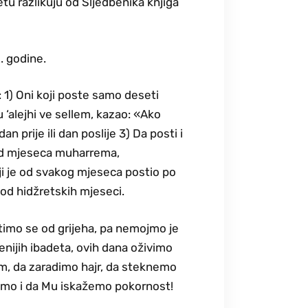
u razlikuju od Sljedbenika knjiga
. godine.
: 1) Oni koji poste samo deseti
u ‘alejhi ve sellem, kazao: «Ako
n prije ili dan poslije 3) Da posti i
a od mjeseca muharrema,
oji je od svakog mjeseca postio po
n od hidžretskih mjeseci.
stimo se od grijeha, pa nemojmo je
nijih ibadeta, ovih dana oživimo
lem, da zaradimo hajr, da steknemo
ližimo i da Mu iskažemo pokornost!