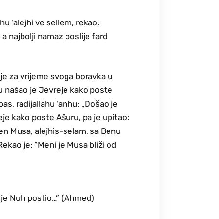
hu ‘alejhi ve sellem, rekao:
a najbolji namaz poslije fard
, je za vrijeme svoga boravka u
 našao je Jevreje kako poste
bas, radijallahu ‘anhu: „Došao je
reje kako poste Ašuru, pa je upitao:
ašen Musa, alejhis-selam, sa Benu
Rekao je: “Meni je Musa bliži od
a je Nuh postio…” (Ahmed)