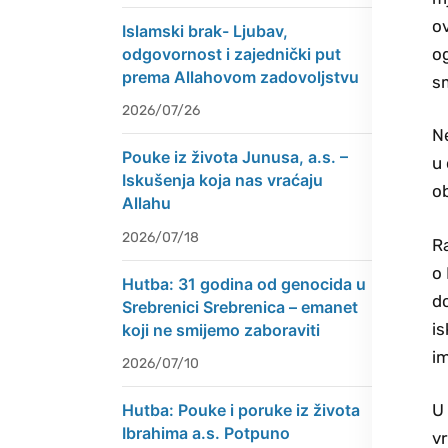
ov
Islamski brak- Ljubav,
og
odgovornost i zajednički put
prema Allahovom zadovoljstvu
sm
2026/07/26
N
Pouke iz života Junusa, a.s. –
u
Iskušenja koja nas vraćaju
ob
Allahu
2026/07/18
Ra
o 
Hutba: 31 godina od genocida u
do
Srebrenici Srebrenica – emanet
is
koji ne smijemo zaboraviti
i
2026/07/10
Hutba: Pouke i poruke iz života
U 
Ibrahima a.s. Potpuno
vr