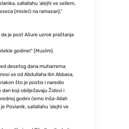
anika, sallallahu ‘alejhi ve sellem,
eseca (misleći na ramazan).”
 da je post Ašure uzrok praštanja
otekle godine!” (Muslim)
 pored desetog dana muharrema
 Prenosi se od Abdullaha ibn Abbasa,
, nakon što je postio i naredio
dan koji obilježavaju Židovi i
 narednoj godini ćemo inša-Allah
e Poslanik, sallallahu ‘alejhi ve