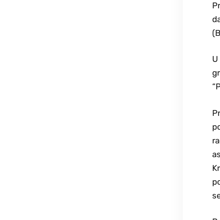
Pr
da
(B
U 
gr
“P
Pr
po
ra
as
Kr
po
se