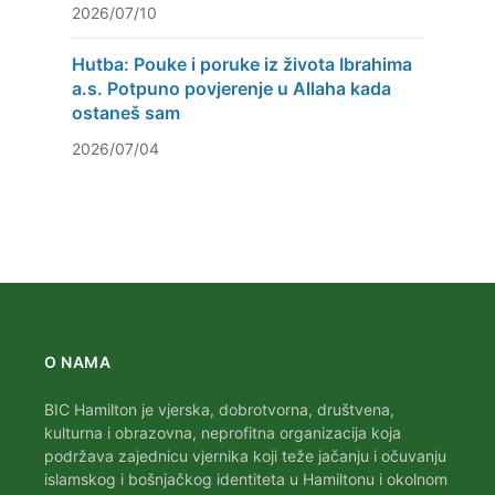
2026/07/10
Hutba: Pouke i poruke iz života Ibrahima
a.s. Potpuno povjerenje u Allaha kada
ostaneš sam
2026/07/04
O NAMA
BIC Hamilton je vjerska, dobrotvorna, društvena,
kulturna i obrazovna, neprofitna organizacija koja
podržava zajednicu vjernika koji teže jačanju i očuvanju
islamskog i bošnjačkog identiteta u Hamiltonu i okolnom