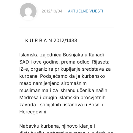
2012/10/04
AKTUELNE VIJESTI
K U R B A N 2012/1433
Islamska zajednica Bošnjaka u Kanadi i
SAD i ove godine, prema odluci Rijaseta
IZ-e, organizira prikupljanje sredstava za
kurbane. Podsjećamo da je kurbansko
meso namijenjeno siromašnim
muslimanima i za ishranu učenika naših
Medresa i drugih islamskih prosvjetnih
zavoda i socijalnih ustanova u Bosni i
Hercegovini.
Nabavku kurbana, njihovo klanje i
distribuciju kurbanskog mesa, u skladu sa