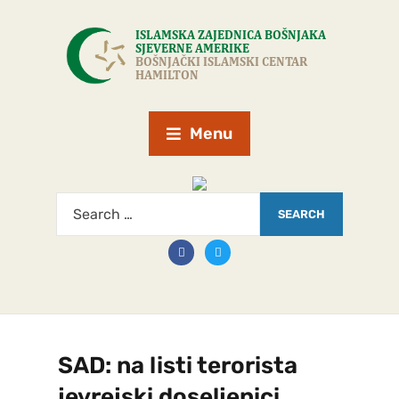
Menu
SAD: na listi terorista
jevrejski doseljenici