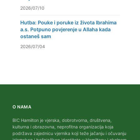
2026/07/10
Hutba: Pouke i poruke iz života Ibrahima
a.s. Potpuno povjerenje u Allaha kada
ostaneš sam
2026/07/04
O NAMA
BIC Hamilton je vjerska, dobrotvorna, društvena,
kulturna i obrazovna, neprofitna organizacija koja
podržava zajednicu vjernika koji teže jačanju i očuvanju
islamskog i bošnjačkog identiteta u Hamiltonu i okolnom