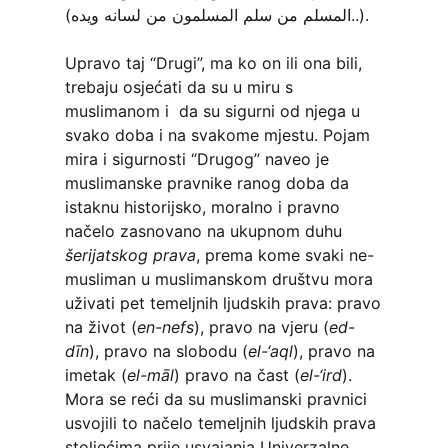
(المسلم من سلم المسلمون من لسانه ويده..).
Upravo taj “Drugi”, ma ko on ili ona bili,
trebaju osjećati da su u miru s
muslimanom i da su sigurni od njega u
svako doba i na svakome mjestu. Pojam
mira i sigurnosti “Drugog” naveo je
muslimanske pravnike ranog doba da
istaknu historijsko, moralno i pravno
načelo zasnovano na ukupnom duhu
šerijatskog prava
, prema kome svaki ne-
musliman u muslimanskom društvu mora
uživati pet temeljnih ljudskih prava: pravo
na život (
en-nefs
), pravo na vjeru (
ed-
dīn
), pravo na slobodu (
el-‘aql
), pravo na
imetak (
el-māl
) pravo na čast (
el-‘ird
).
Mora se reći da su muslimanski pravnici
usvojili to načelo temeljnih ljudskih prava
stoljećima prije usvajanja Univerzalne