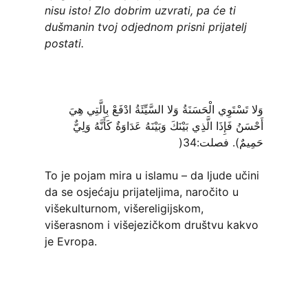
nisu isto! Zlo dobrim uzvrati, pa će ti
dušmanin tvoj odjednom prisni prijatelj
postati.
وَلا تَسْتَوِي الْحَسَنَةُ وَلا السَّيِّئَةُ ادْفَعْ بِالَّتِي هِيَ
أَحْسَنُ فَإِذَا الَّذِي بَيْنَكَ وَبَيْنَهُ عَدَاوَةٌ كَأَنَّهُ وَلِيٌّ
حَمِيمٌ). فصلت:34(
To je pojam mira u islamu – da ljude učini
da se osjećaju prijateljima, naročito u
višekulturnom, višereligijskom,
višerasnom i višejezičkom društvu kakvo
je Evropa.