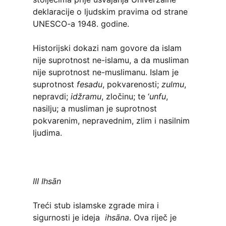
deklaracije o ljudskim pravima od strane
UNESCO-a 1948. godine.
Historijski dokazi nam govore da islam
nije suprotnost ne-islamu, a da musliman
nije suprotnost ne-muslimanu. Islam je
suprotnost
fesadu
, pokvarenosti;
zulmu
,
nepravdi;
idžramu
, zločinu; te ‘
unfu
,
nasilju; a musliman je suprotnost
pokvarenim, nepravednim, zlim i nasilnim
ljudima.
III Ihsān
Treći stub islamske zgrade mira i
sigurnosti je ideja
ihsāna
. Ova riječ je