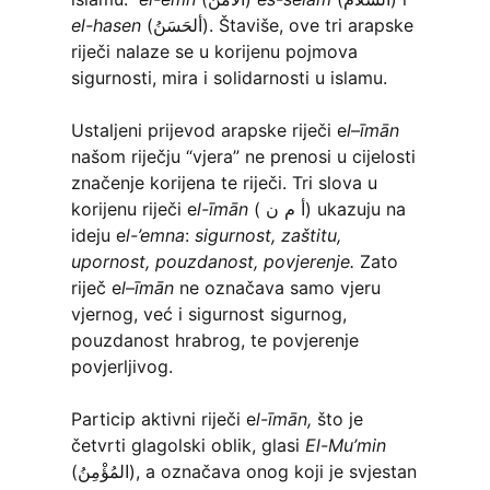
el-hasen
(ألحَسَنُ). Štaviše, ove tri arapske
riječi nalaze se u korijenu pojmova
sigurnosti, mira i solidarnosti u islamu.
Ustaljeni prijevod arapske riječi e
l
–
īmān
našom riječju “vjera” ne prenosi u cijelosti
značenje korijena te riječi. Tri slova u
korijenu riječi e
l-īmān
( أ م ن) ukazuju na
ideju e
l-’emna
:
sigurnost, zaštitu,
upornost, pouzdanost, povjerenje.
Zato
riječ e
l
–
īmān
ne označava samo vjeru
vjernog, već i sigurnost sigurnog,
pouzdanost hrabrog, te povjerenje
povjerljivog.
Particip aktivni riječi e
l-īmān,
što je
četvrti glagolski oblik, glasi
El-Mu’min
(المُؤْمِنُ), a označava onog koji je svjestan