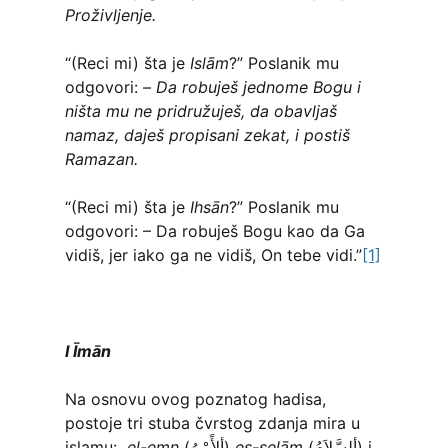
Proživljenje.
“(Reci mi) šta je
Islām
?” Poslanik mu
odgovori: –
Da robuješ jednome Bogu i
ništa mu ne pridružuješ, da obavljaš
namaz, daješ propisani zekat, i postiš
Ramazan.
“(Reci mi) šta je
Ihsān
?” Poslanik mu
odgovori: – Da robuješ Bogu kao da Ga
vidiš, jer iako ga ne vidiš, On tebe vidi.”
[1]
I Īmān
Na osnovu ovog poznatog hadisa,
postoje tri stuba čvrstog zdanja mira u
islamu:
el-emn
(ألأًمْنُ)
es-selām
(ألسَّلاَمُ) i