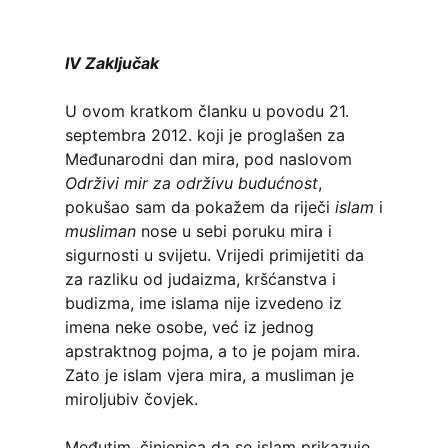
IV Zaključak
U ovom kratkom članku u povodu 21.
septembra 2012. koji je proglašen za
Međunarodni dan mira, pod naslovom
Održivi mir za održivu budućnost
,
pokušao sam da pokažem da riječi
islam
i
musliman
nose u sebi poruku mira i
sigurnosti u svijetu. Vrijedi primijetiti da
za razliku od judaizma, kršćanstva i
budizma, ime islama nije izvedeno iz
imena neke osobe, već iz jednog
apstraktnog pojma, a to je pojam mira.
Zato je islam vjera mira, a musliman je
miroljubiv čovjek.
Međutim, činjenica da se islam prikazuje