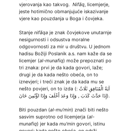
vjerovanja kao takvog.
Nifāq
, licemjerje,
jeste hotimično obmanjujuće iskazivanje
vjere kao pouzdanja u Boga i čovjeka.
Stanje
nifāqa
je znak čovjekove unutarnje
nesigurnosti i odsustva moralne
odgovornosti za mir u društvu. U jednom
hadisu Božiji Poslanik a.s. nam kaže da se
licemjer (
al-munafiq
) može prepoznati po
tri znaka: prvi je da kada govori, laže;
drugi je da kada nešto obeća, on to
iznevjeri; i treći znak je da kada mu se
nešto povjeri, on to izda (آيَةُ الْمُنَافِقِ ثَلَاثٌ :
إِذَا حَدَّثَ كَذَبَ , وَإِذَا وَعَدَ أَخْلَفَ وَإِذَا اؤْتُمِنَ خَانَ).
Biti pouzdan (
al-mu’min
) znači biti nešto
sasvim suprotno od licemjerja (
al-
munafiq
) jer kada
mu’min
govori, istinu
govori; kada nešto obeća, on održi