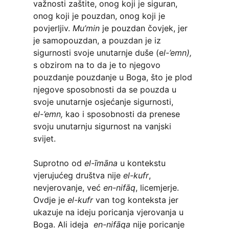
važnosti zaštite, onog koji je siguran,
onog koji je pouzdan, onog koji je
povjerljiv.
Mu’min
je pouzdan čovjek, jer
je samopouzdan, a pouzdan je iz
sigurnosti svoje unutarnje duše (e
l-’emn),
s obzirom na to da je to njegovo
pouzdanje pouzdanje u Boga, što je plod
njegove sposobnosti da se pouzda u
svoje unutarnje osjećanje sigurnosti,
e
l-’emn,
kao i sposobnosti da prenese
svoju unutarnju sigurnost na vanjski
svijet.
Suprotno od
el-īmāna
u kontekstu
vjerujućeg društva nije
el-kufr
,
nevjerovanje, već
en-nifāq
, licemjerje.
Ovdje je
el-kufr
van tog konteksta jer
ukazuje na ideju poricanja vjerovanja u
Boga. Ali ideja
en-nifāqa
nije poricanje