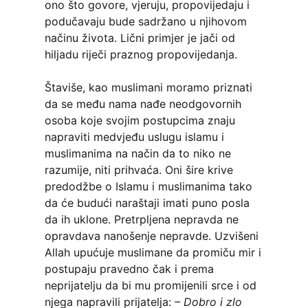
ono što govore, vjeruju, propovijedaju i
podučavaju bude sadržano u njihovom
načinu života. Lični primjer je jači od
hiljadu riječi praznog propovijedanja.
Štaviše, kao muslimani moramo priznati
da se među nama nađe neodgovornih
osoba koje svojim postupcima znaju
napraviti medvjeđu uslugu islamu i
muslimanima na način da to niko ne
razumije, niti prihvaća. Oni šire krive
predodžbe o Islamu i muslimanima tako
da će budući naraštaji imati puno posla
da ih uklone. Pretrpljena nepravda ne
opravdava nanošenje nepravde. Uzvišeni
Allah upućuje muslimane da promiču mir i
postupaju pravedno čak i prema
neprijatelju da bi mu promijenili srce i od
njega napravili prijatelja:
– Dobro i zlo