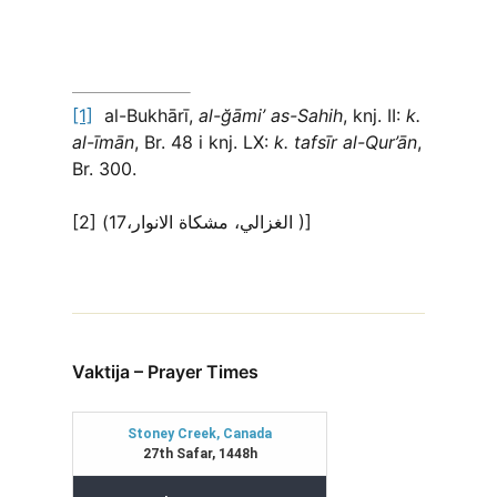
[1]
al-Bukhārī,
al-ğāmi’ as-Sahih
, knj. II:
k.
al-īmān
, Br. 48 i knj. LX:
k. tafsīr al-Qur’ān
,
Br. 300.
[2] (الغزالي، مشكاة الانوار،17 )]
Vaktija – Prayer Times