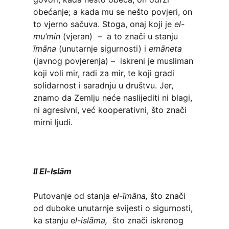
obećanje; a kada mu se nešto povjeri, on
to vjerno sačuva. Stoga, onaj koji je
el-
mu’min
(vjeran) – a to znači u stanju
īmāna
(unutarnje sigurnosti)
i
emāneta
(javnog povjerenja) – iskreni je musliman
koji voli mir, radi za mir, te koji gradi
solidarnost i saradnju u društvu. Jer,
znamo da Zemlju neće naslijediti ni blagi,
ni agresivni, već kooperativni, što znači
mirni ljudi.
II El-Islām
Putovanje od stanja e
l-īmāna,
što znači
od duboke unutarnje svijesti o
sigurnosti,
ka stanju e
l-islāma,
što znači iskrenog