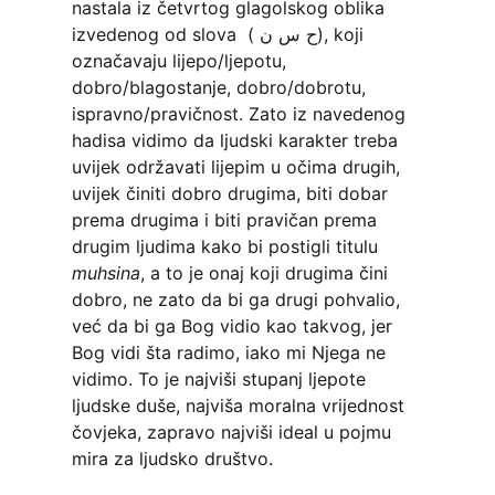
nastala iz četvrtog glagolskog oblika
izvedenog od slova ( ح س ن), koji
označavaju lijepo/ljepotu,
dobro/blagostanje, dobro/dobrotu,
ispravno/pravičnost. Zato iz navedenog
hadisa vidimo da ljudski karakter treba
uvijek održavati lijepim u očima drugih,
uvijek činiti dobro drugima, biti dobar
prema drugima i biti pravičan prema
drugim ljudima kako bi postigli titulu
muhsina
, a to je onaj koji drugima čini
dobro, ne zato da bi ga drugi pohvalio,
već da bi ga Bog vidio kao takvog, jer
Bog vidi šta radimo, iako mi Njega ne
vidimo. To je najviši stupanj ljepote
ljudske duše, najviša moralna vrijednost
čovjeka, zapravo najviši ideal u pojmu
mira za ljudsko društvo.