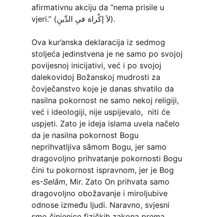
afirmativnu akciju da “nema prisile u
vjeri.” (لاَ إكْراهَ فىِ الدِّينِ).
Ova kur’anska deklaracija iz sedmog
stoljeća jedinstvena je ne samo po svojoj
povijesnoj inicijativi, već i po svojoj
dalekovidoj Božanskoj mudrosti za
čovječanstvo koje je danas shvatilo da
nasilna pokornost ne samo nekoj religiji,
već i ideologiji, nije uspijevalo, niti će
uspjeti. Zato je ideja islama uvela načelo
da je nasilna pokornost Bogu
neprihvatljiva sāmom Bogu, jer samo
dragovoljno prihvatanje pokornosti Bogu
čini tu pokornost ispravnom, jer je Bog
e
s
-Selām
, Mir. Zato On prihvata samo
dragovoljno obožavanje i miroljubive
odnose između ljudi. Naravno, svjesni
smo činjenice fizičkih zakona prema