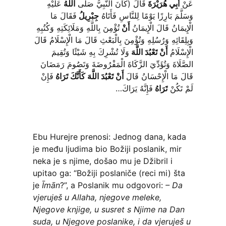
عَنْ
أَبِي هُرَيْرَةَ
قَالَ (كَانَ النَّبِيُّ صَلَّى
اللَّهُ
عَلَيْهِ
وَسَلَّمَ بَارِزًا يَوْمًا لِلنَّاسِ فَأَتَاهُ
جِبْرِيلُ
فَقَالَ مَا
الْإِيمَانُ قَالَ الْإِيمَانُ
أَنْ
تُؤْمِنَ بِاللَّهِ وَمَلَائِكَتِهِ وَكُتُبِهِ
وَبِلِقَائِهِ وَرُسُلِهِ وَتُؤْمِنَ بِالْبَعْثِ قَالَ مَا الْإِسْلَامُ قَالَ
الْإِسْلَامُ
أَنْ تَعْبُدَ اللَّهَ
وَلَا تُشْرِكَ بِهِ شَيْئًا وَتُقِيمَ
الصَّلَاةَ وَتُؤَدِّيَ الزَّكَاةَ الْمَفْرُوضَةَ وَتَصُومَ رَمَضَانَ
قَالَ مَا الْإِحْسَانُ قَالَ
أَنْ تَعْبُدَ اللَّهَ كَأَنَّكَ تَرَاهُ
فَإِنْ
لَمْ تَكُنْ
تَرَاهُ
فَإِنَّهُ يَرَاكَ…
Ebu Hurejre prenosi: Jednog dana, kada
je među ljudima bio Božiji poslanik, mir
neka je s njime, došao mu je Džibril i
upitao ga: “Božiji poslaniče (reci mi) šta
je
Īmān
?”, a Poslanik mu odgovori:
– Da
vjeruješ u Allaha, njegove meleke,
Njegove knjige, u susret s Njime na Dan
suda, u Njegove poslanike, i da vjeruješ u