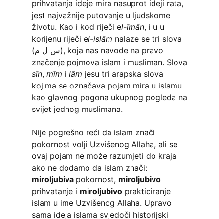
prihvatanja ideje mira nasuprot ideji rata,
jest najvažnije putovanje u ljudskome
životu. Kao i kod riječi e
l-īmān
, i u u
korijenu riječi e
l-islām
nalaze se tri slova
(س ل م), koja nas navode na pravo
značenje pojmova islam i musliman. Slova
sīn
,
mīm
i
lām
jesu tri arapska slova
kojima se označava pojam mira u islamu
kao glavnog pogona ukupnog pogleda na
svijet jednog muslimana.
Nije pogrešno reći da islam znači
pokornost volji Uzvišenog Allaha, ali se
ovaj pojam ne može razumjeti do kraja
ako ne dodamo da islam znači:
miroljubiva
pokornost,
miroljubivo
prihvatanje i
miroljubivo
prakticiranje
islam u ime Uzvišenog Allaha. Upravo
sama ideja islama svjedoči historijski