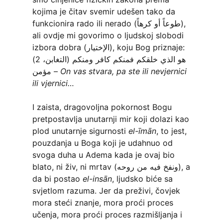
kojima je čitav svemir udešen tako da
funkcionira rado ili nerado (طوعاً أو كرهاً),
ali ovdje mi govorimo o ljudskoj slobodi
izbora dobra (الإختيار), koju Bog priznaje:
(التغابن، 2) هو الذي خلقكم فمنكم كافر ومنكم
مؤمن –
On vas stvara, pa ste ili nevjernici
ili vjernici…
I zaista, dragovoljna pokornost Bogu
pretpostavlja unutarnji mir koji dolazi kao
plod unutarnje sigurnosti
el-īmān
, to jest,
pouzdanja u Boga koji je udahnuo od
svoga duha u Adema kada je ovaj bio
blato, ni živ, ni mrtav (ونفخ فيه من روحه), a
da bi postao
el-insān
, ljudsko biće sa
svjetlom razuma. Jer da preživi, čovjek
mora steći znanje, mora proći proces
učenja, mora proći proces razmišljanja i