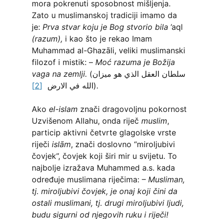
mora pokrenuti sposobnost mišljenja.
Zato u muslimanskoj tradiciji imamo da
je:
Prva stvar koju je Bog stvorio bila
’aql
(razum),
i kao što je rekao Imam
Muhammad al-Ghazāli, veliki muslimanski
filozof i mistik: –
Moć razuma je Božija
vaga na zemlji.
(سلطان العقل الذي هو ميزان
[2]
الله في الارض
).
Ako
el-islam
znači dragovoljnu pokornost
Uzvišenom Allahu, onda riječ
muslim
,
particip aktivni četvrte glagolske vrste
riječi
islām
, znači doslovno “miroljubivi
čovjek”, čovjek koji širi mir u svijetu. To
najbolje izražava Muhammed a.s. kada
određuje muslimana riječima:
– Musliman,
tj. miroljubivi čovjek, je onaj koji čini da
ostali muslimani, tj. drugi miroljubivi ljudi,
budu sigurni od njegovih ruku i riječi!