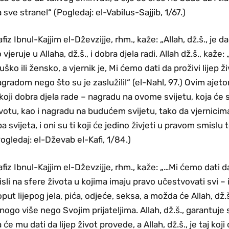
 sve strane!“ (Pogledaj: el-Vabilus-Sajjib, 1/67.)
fiz Ibnul-Kajjim el-Dževzijje, rhm., kaže: „Allah, dž.š., je
 vjeruje u Allaha, dž.š., i dobra djela radi. Allah dž.š., kaž
ško ili žensko, a vjernik je, Mi ćemo dati da proživi lijep ž
gradom nego što su je zaslužili!“ (el-Nahl, 97.) Ovim ajeto
koji dobra djela rade – nagradu na ovome svijetu, koja će 
votu, kao i nagradu na budućem svijetu, tako da vjernicima
a svijeta, i oni su ti koji će jedino živjeti u pravom smislu 
ogledaj: el-Dževab el-Kafi, 1/84.)
fiz Ibnul-Kajjim el-Dževzijje, rhm., kaže: „…Mi ćemo dati da
sli na sfere života u kojima imaju pravo učestvovati svi – i vj
put lijepog jela, pića, odjeće, seksa, a možda će Allah, dž.
ogo više nego Svojim prijateljima. Allah, dž.š., garantuj
 će mu dati da lijep život provede, a Allah, dž.š., je taj koj