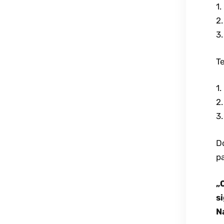
1.
2
3.
Te
1.
2.
3.
Do
pa
„
si
N