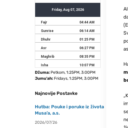
Al
da
(E
Sv
p
as
Ha
mu
Džuma:
Petkom, 1:25PM, 3:00PM
Jumu'ah:
Fridays, 1:25PM, 3:00PM
b
Najnovije Postavke
„K
im
Hutba: Pouke i poruke iz života
se
Musa’a, a.s.
ne
2026/07/26
ži