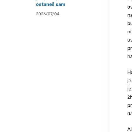
ostaneš sam
ov
2026/07/04
na
b
ni
uv
pr
ha
Ha
je
je
ži
pr
da
Al