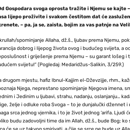
Od Gospodara svoga oprosta tražite i Njemu se kajte 
asa lijepo proživite i svakom čestitom dat će zasluže
krenete, – pa, ja se, zaista, bojim za vas patnje na Vel
krullah/spominjanje Allaha, dž.š., ljubav prema Njemu, pok
rancija dobrog i lijepog života ovog i budućeg svijeta, a od
poslušnost i griješenje prema Njemu – su garant lošeg i 
dućem svijetu!“ (Pogledaj: Medaridžus-Salikin, 3/259.)
 drugom mjestu, hafiz Ibnul-Kajjim el-Dževzijje, rhm., kaž
poznaja Njega, neprestano spominjanje Njegova imena, smi
dnim i Jedinim u ljubavi, strahu, nadanju, oslanjanju… k
ige, želje i odluke roba Svoga – to je dunjalučki džennet i
aga srca jednog vjernika, i to je život jednog ‘arifa. Ljudi ć
liko budu zadovoljni time da im Allah, dž.š., bude Bog; ko 
ca će se uz takvog smirivati, a čije se srce ne bude uz Alla