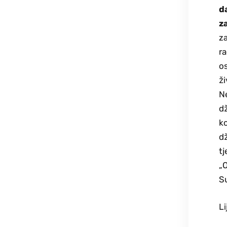
d
za
za
ra
os
ži
Ne
dž
ko
dž
tj
„O
Su
Li