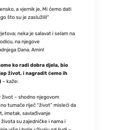
žensko, a vjernik je, Mi ćemo dati
o što su je zaslužili!“
etova; neka je salavat i selam na
odicu, na njegove
Sudnjega Dana. Amin!
ome ko radi dobra djela, bio
jep život, i nagradit ćemo ih
)
– kaže:
obar život – shodno njegovom
šno tumače riječ “život” misleći da
st, imetak, savlađivanje
života su zajedničke i nama i
e više i bolje uživaju od ljudi –