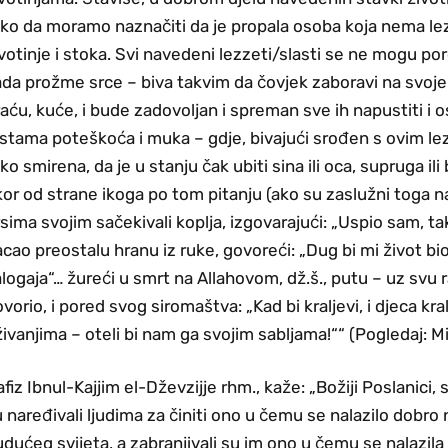
ako da moramo naznačiti da je propala osoba koja nema le
votinje i stoka. Svi navedeni lezzeti/slasti se ne mogu po
da prožme srce – biva takvim da čovjek zaboravi na svoje 
aću, kuće, i bude zadovoljan i spreman sve ih napustiti i o
rstama poteškoća i muka – gdje, bivajući srođen s ovim l
ko smirena, da je u stanju čak ubiti sina ili oca, supruga il
or od strane ikoga po tom pitanju (ako su zaslužni toga nar
sima svojim sačekivali koplja, izgovarajući: „Uspio sam, t
cao preostalu hranu iz ruke, govoreći: „Dug bi mi život bio
logaja“… žureći u smrt na Allahovom, dž.š., putu – uz svu r
vorio, i pored svog siromaštva: „Kad bi kraljevi, i djeca k
ivanjima – oteli bi nam ga svojim sabljama!““ (Pogledaj: M
fiz Ibnul-Kajjim el-Dževzijje rhm., kaže: „Božiji Poslanici,
 naređivali ljudima za činiti ono u čemu se nalazilo dobro n
dućeg svijeta, a zabranjivali su im ono u čemu se nalazila 