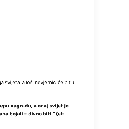
 svijeta, a loši nevjernici će biti u
jepu nagradu, a onaj svijet je,
ha bojali – divno biti!“ (el-