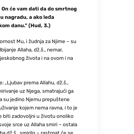
– On će vam dati da do smrtnog
nu nagradu, a ako leđa
ikom danu.” (Hud, 3.)
ornost Mu, i žudnja za Njime – su
bijanje Allaha, dž.š., nemar,
tjeskobnog života i na ovom i na
e: „Ljubav prema Allahu, dž.š.,
rivanje uz Njega, smatrajući ga
ada su jedino Njemu prepuštene
 uživanje kojem nema ravna, i to je
e biti zadovoljni u životu onoliko
svoje srce uz Allaha smiri – ostala
ha dž.š., smirilo – rastrgat će se