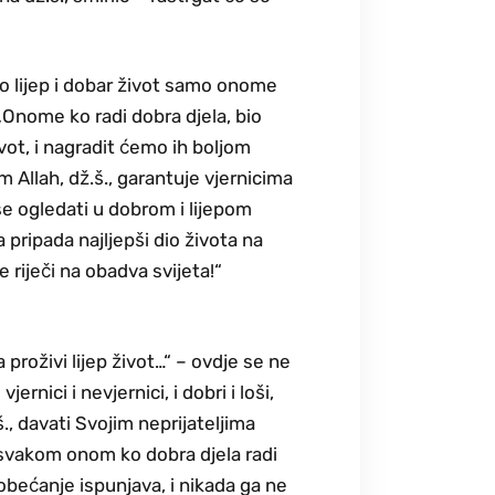
 dao lijep i dobar život samo onome
e: „Onome ko radi dobra djela, bio
ivot, i nagradit ćemo ih boljom
m Allah, dž.š., garantuje vjernicima
se ogledati u dobrom i lijepom
 pripada najljepši dio života na
te riječi na obadva svijeta!“
 proživi lijep život…“ – ovdje se ne
ernici i nevjernici, i dobri i loši,
š., davati Svojim neprijateljima
e svakom onom ko dobra djela radi
i obećanje ispunjava, i nikada ga ne