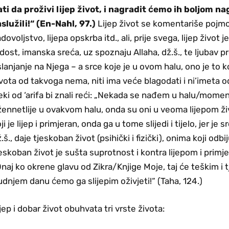
ati da proživi lijep život, i nagradit ćemo ih boljom n
služili!“ (En-Nahl, 97.)
Lijep život se komentariše pojmo
dovoljstvo, lijepa opskrba itd., ali, prije svega, lijep život 
dost, imanska sreća, uz spoznaju Allaha, dž.š., te ljubav 
lanjanje na Njega – a srce koje je u ovom halu, ono je to koj
vota od takvoga nema, niti ima veće blagodati i ni’imeta 
ki od ‘arifa bi znali reći: „Nekada se nađem u halu/mome
ennetlije u ovakvom halu, onda su oni u veoma lijepom živ
ji je lijep i primjeran, onda ga u tome slijedi i tijelo, jer je 
.š., daje tjeskoban život (psihički i fizički), onima koji odbi
eskoban život je sušta suprotnost i kontra lijepom i primje
naj ko okrene glavu od Zikra/Knjige Moje, taj će teškim i 
dnjem danu ćemo ga slijepim oživjeti!“ (Taha, 124.)
jep i dobar život obuhvata tri vrste života: