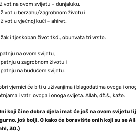
 život na ovom svijetu – dunjaluku,
. život u berzahu/zagrobnom životu i
 život u vječnoj kući – ahiret.
žak i tjeskoban život tkđ., obuhvata tri vrste:
 patnju na ovom svijetu,
 patnju u zagrobnom životu i
 patnju na budućem svijetu.
bri vjernici će biti u uživanjima i blagodatima ovoga i onoga
tnjama i vatri ovoga i onoga svijeta. Allah, dž.š., kaže:
Oni koji čine dobra djela imat će još na ovom svijetu li
gurno, još bolji. O kako će boravište onih koji su se Alla
ahl, 30.)