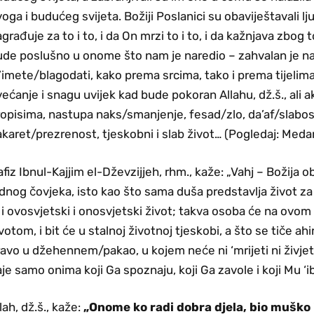
oga i budućeg svijeta. Božiji Poslanici su obaviještavali ljude
građuje za to i to, i da On mrzi to i to, i da kažnjava zbog t
ude poslušno u onome što nam je naredio – zahvalan je 
’imete/blagodati, kako prema srcima, tako i prema tijelima,
ećanje i snagu uvijek kad bude pokoran Allahu, dž.š., ali 
opisima, nastupa naks/smanjenje, fesad/zlo, da’af/slabos
karet/prezrenost, tjeskobni i slab život… (Pogledaj: Medar
fiz Ibnul-Kajjim el-Dževzijjeh, rhm., kaže: „Vahj – Božija o
dnog čovjeka, isto kao što sama duša predstavlja život za t
 i ovosvjetski i onosvjetski život; takva osoba će na ovom s
votom, i bit će u stalnoj životnoj tjeskobi, a što se tiče a
avo u džehennem/pakao, u kojem neće ni ‘mrijeti ni živjeti! A
je samo onima koji Ga spoznaju, koji Ga zavole i koji Mu ‘
lah, dž.š., kaže:
„Onome ko radi dobra djela, bio muško i