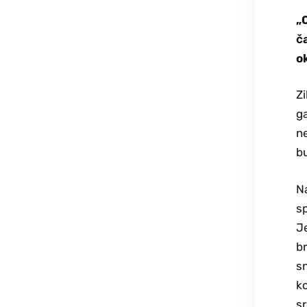
„
č
o
Zi
ga
ne
bu
Na
s
Je
br
sn
ko
sr