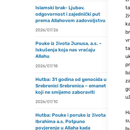
t
Islamski brak- Ljubav,
odgovornost i zajednički put
ži
prema Allahovom zadovoljstvu
ka
2026/07/26
br
v
Pouke iz života Junusa, a.s. –
ta
Iskušenja koja nas vraćaju
uk
Allahu
pr
2026/07/18
ba
Hutba: 31 godina od genocida u
za
Srebrenici Srebrenica – emanet
go
koji ne smijemo zaboraviti
už
2026/07/10
Ha
Hutba: Pouke i poruke iz života
su
Ibrahima a.s. Potpuno
povjerenje u Allaha kada
bu