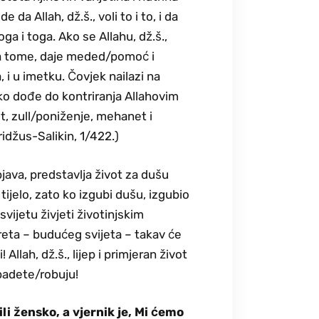
 da Allah, dž.š., voli to i to, i da
oga i toga. Ako se Allahu, dž.š.,
na tome, daje meded/pomoć i
 i u imetku. Čovjek nailazi na
ako dođe do kontriranja Allahovim
t, zull/poniženje, mehanet i
idžus-Salikin, 1/422.)
bjava, predstavlja život za dušu
ijelo, zato ko izgubi dušu, izgubio
vijetu živjeti životinjskim
hireta – budućeg svijeta – takav će
llah, dž.š., lijep i primjeran život
ibadete/robuju!
li žensko, a vjernik je, Mi ćemo