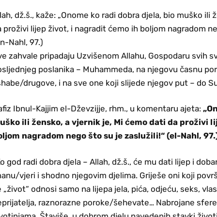
lah, dž.š., kaže: „Onome ko radi dobra djela, bio muško ili 
 proživi lijep život, i nagradit ćemo ih boljom nagradom neg
n-Nahl, 97.)
e zahvale pripadaju Uzvišenom Allahu, Gospodaru svih svj
osljednjeg poslanika – Muhammeda, na njegovu časnu por
habe/drugove, i na sve one koji slijede njegov put – do 
fiz Ibnul-Kajjim el-Dževzijje, rhm., u komentaru ajeta:
„On
ško ili žensko, a vjernik je, Mi ćemo dati da proživi li
oljom nagradom nego što su je zaslužili!“ (el-Nahl, 97.
o god radi dobra djela – Allah, dž.š., će mu dati lijep i d
anu/vjeri i shodno njegovim djelima. Griješe oni koji povr
 „život“ odnosi samo na lijepa jela, pića, odjeću, seks, vla
prijatelja, raznorazne poroke/šehevate… Nabrojane sfere 
votinjama. Štaviše, u dobrom djelu navedenih stavki životinj