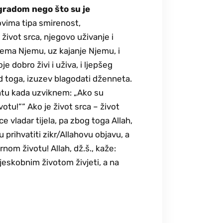
agradom nego što su je
vima tipa smirenost,
je život srca, njegovo uživanje i
prema Njemu, uz kajanje Njemu, i
e dobro živi i uživa, i ljepšeg
od toga, izuzev blagodati dženneta.
ntu kada uzviknem: „Ako su
otu!““ Ako je život srca – život
srce vladar tijela, pa zbog toga Allah,
ju prihvatiti zikr/Allahovu objavu, a
rnom životu! Allah, dž.š., kaže:
tjeskobnim životom živjeti, a na