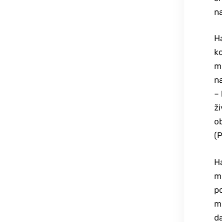
na
Ha
ko
mu
na
– 
ži
ob
(P
Ha
mi
po
mn
da