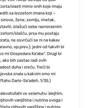
zzeta/slasti mimo onih koje imaju
rediti sa lezzetom imana koji –
sinove, žene, zemlju, imetak,
staviti, izlažući sebe raznoraznim
ezzetom/slašću, prsa mu postaju
i brata, ne osvrćući se ni na kakav
avno, op.prev.); jedni od takvih bi
ako mi Gospodara Ka’abe“. Drugi bi
, ako bih zastao radi ovih
adost duha i sreću. Treći bi
raljevska znala u kakvim smo mi
iftahu Daris-Se’adeh, 1/35.)
 salevatullahi ve selamuhu ‘alejhim,
jihovih vanjština i nutrina ovoga i
šteta njihovih vanjština i nutrina